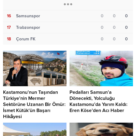
16
Samsunspor
0
0
0
17
Trabzonspor
0
0
0
18
Çorum FK
0
0
0
Kastamonu’nun Taşından
Pedalları Samsun’a
Türkiye’nin Mermer
Dönecekti, Yolculuğu
Sektörüne Uzanan Bir Ömür:
Kastamonu’da Yarım Kaldı:
İsmet Kütük’ün Başarı
Eren Köse’den Acı Haber
Hikâyesi