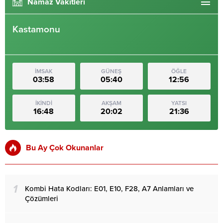
Namaz Vakitleri
Kastamonu
İMSAK
GÜNEŞ
ÖĞLE
03:58
05:40
12:56
İKİNDİ
AKŞAM
YATSI
16:48
20:02
21:36
Bu Ay Çok Okunanlar
1
Kombi Hata Kodları: E01, E10, F28, A7 Anlamları ve
Çözümleri