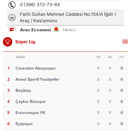
Süper Lig
TAKIM
OY
AV
PU
1
Corendon Alanyaspor
0
0
0
2
Amed Sportif Faaliyetler
0
0
0
3
Beşiktaş
0
0
0
4
Çaykur Rizespor
0
0
0
5
Erzurumspor FK
0
0
0
6
Eyüpspor
0
0
0