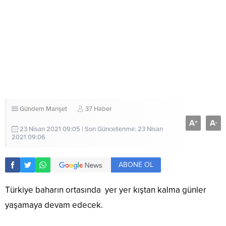
Gündem
Manşet
37 Haber
A
A
+
-
23 Nisan 2021 09:05 | Son Güncellenme: 23 Nisan
2021 09:06
ABONE OL
Türkiye baharın ortasında yer yer kıştan kalma günler
yaşamaya devam edecek.