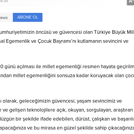
A
+
18:35
ABONE OL
Cumhuriyetimizin öncüsü ve güvencesi olan Türkiye Büyük Mil
lusal Egemenlik ve Çocuk Bayramı’nı kutlamanın sevincini ve
20 günü açılması ile millet egemenliği resmen hayata geçirilm
ından millet egemenliğini sonsuza kadar koruyacak olan çoc
ığı olarak, geleceğimizin güvencesi, yaşam sevincimiz ve
e gelişen teknolojilere açık, okuyan, sorgulayan, araştıran
üzgün bir şekilde ifade edebilen, dürüst, çalışkan ve başarılı
 yapacağınıza ve bu mirasa en güzel şekilde sahip çıkacağınız