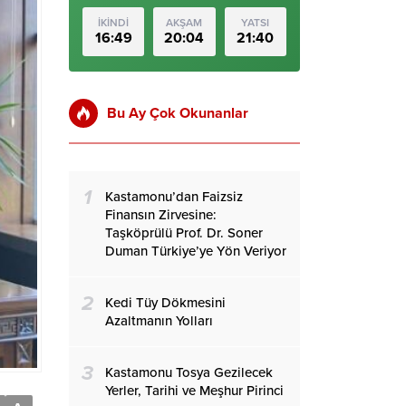
İKİNDİ
AKŞAM
YATSI
16:49
20:04
21:40
Bu Ay Çok Okunanlar
1
Kastamonu’dan Faizsiz
Finansın Zirvesine:
Taşköprülü Prof. Dr. Soner
Duman Türkiye’ye Yön Veriyor
2
Kedi Tüy Dökmesini
Azaltmanın Yolları
3
Kastamonu Tosya Gezilecek
Yerler, Tarihi ve Meşhur Pirinci