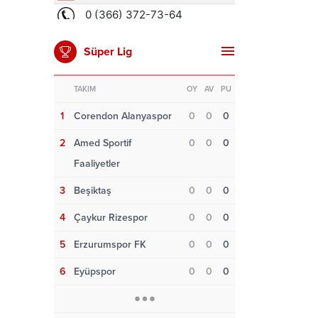
Süper Lig
TAKIM
OY
AV
PU
1
Corendon Alanyaspor
0
0
0
2
Amed Sportif
0
0
0
Faaliyetler
3
Beşiktaş
0
0
0
4
Çaykur Rizespor
0
0
0
5
Erzurumspor FK
0
0
0
6
Eyüpspor
0
0
0