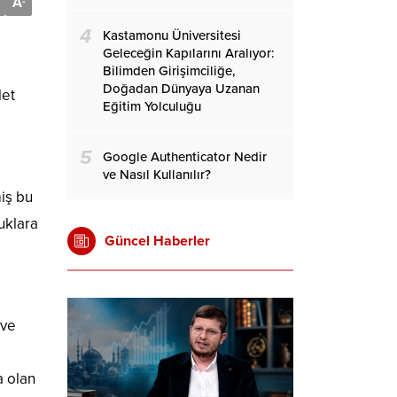
A
-
4
Kastamonu Üniversitesi
Geleceğin Kapılarını Aralıyor:
Bilimden Girişimciliğe,
Doğadan Dünyaya Uzanan
let
Eğitim Yolculuğu
5
Google Authenticator Nedir
ve Nasıl Kullanılır?
iş bu
uklara
Güncel Haberler
 ve
a olan