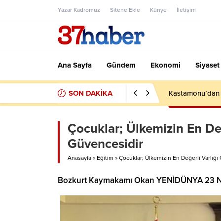
Yazar Kadromuz
Sitene Ekle
Künye
İletişim
Ana Sayfa
Gündem
Ekonomi
Siyaset
SON DAKİKA
Kastamonu’dan F
Çocuklar; Ülkemizin En Değ
Güvencesidir
Anasayfa
»
Eğitim
»
Çocuklar; Ülkemizin En Değerli Varlığı
Bozkurt Kaymakamı Okan YENİDÜNYA 23 Nis