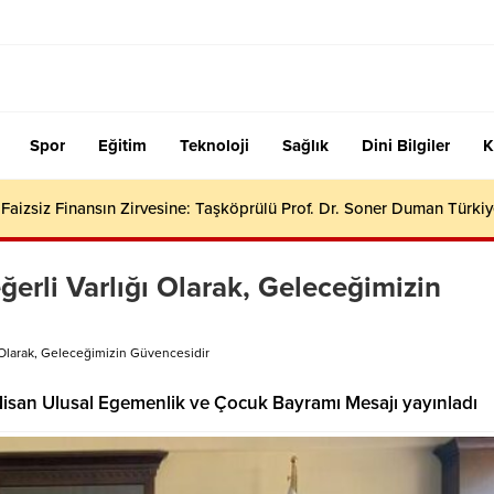
Spor
Eğitim
Teknoloji
Sağlık
Dini Bilgiler
K
aizsiz Finansın Zirvesine: Taşköprülü Prof. Dr. Soner Duman Türkiy
erli Varlığı Olarak, Geleceğimizin
 Olarak, Geleceğimizin Güvencesidir
an Ulusal Egemenlik ve Çocuk Bayramı Mesajı yayınladı