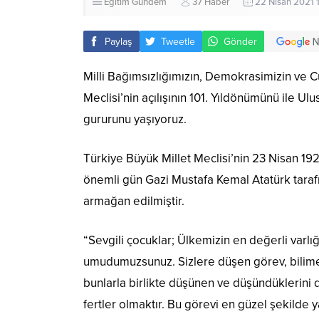
Eğitim
Gündem
37 Haber
22 Nisan 2021 
Paylaş
Tweetle
Gönder
Milli Bağımsızlığımızın, Demokrasimizin ve 
Meclisi’nin açılışının 101. Yıldönümünü ile U
gururunu yaşıyoruz.
Türkiye Büyük Millet Meclisi’nin 23 Nisan 19
önemli gün Gazi Mustafa Kemal Atatürk taraf
armağan edilmiştir.
“Sevgili çocuklar; Ülkemizin en değerli varl
umudumuzsunuz. Sizlere düşen görev, bilime v
bunlarla birlikte düşünen ve düşündüklerini d
fertler olmaktır. Bu görevi en güzel şekilde