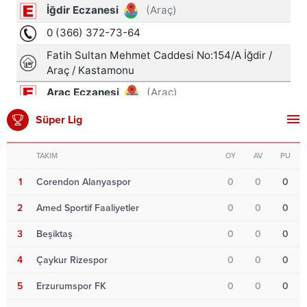
Süper Lig
TAKIM
OY
AV
PU
1
Corendon Alanyaspor
0
0
0
2
Amed Sportif Faaliyetler
0
0
0
3
Beşiktaş
0
0
0
4
Çaykur Rizespor
0
0
0
5
Erzurumspor FK
0
0
0