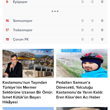
6
Eyüpspor
0
0
0
16
Samsunspor
0
0
0
17
Trabzonspor
0
0
0
18
Çorum FK
0
0
0
Kastamonu’nun Taşından
Pedalları Samsun’a
Türkiye’nin Mermer
Dönecekti, Yolculuğu
Sektörüne Uzanan Bir Ömür:
Kastamonu’da Yarım Kaldı:
İsmet Kütük’ün Başarı
Eren Köse’den Acı Haber
Hikâyesi