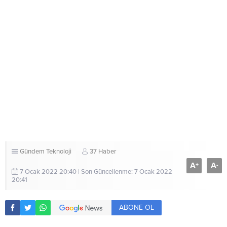
Gündem
Teknoloji
37 Haber
A
A
+
-
7 Ocak 2022 20:40 | Son Güncellenme: 7 Ocak 2022
20:41
ABONE OL