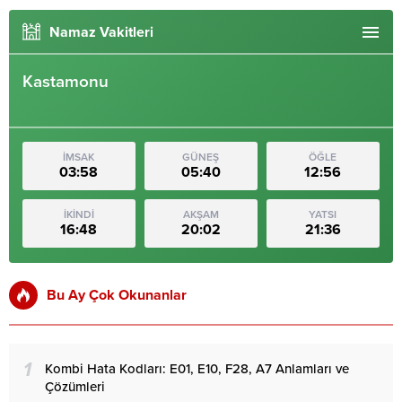
Namaz Vakitleri
Kastamonu
İMSAK
GÜNEŞ
ÖĞLE
03:58
05:40
12:56
İKİNDİ
AKŞAM
YATSI
16:48
20:02
21:36
Bu Ay Çok Okunanlar
1
Kombi Hata Kodları: E01, E10, F28, A7 Anlamları ve
Çözümleri