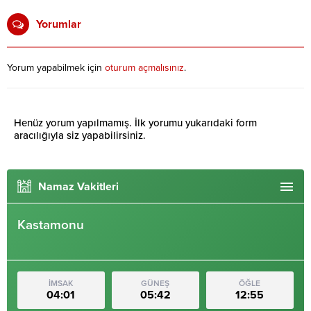
Yorumlar
Yorum yapabilmek için
oturum açmalısınız
.
Henüz yorum yapılmamış. İlk yorumu yukarıdaki form
aracılığıyla siz yapabilirsiniz.
Namaz Vakitleri
Kastamonu
İMSAK
GÜNEŞ
ÖĞLE
04:01
05:42
12:55