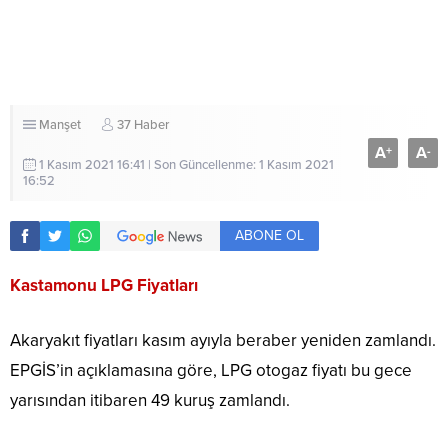
Manşet
37 Haber
A
A
+
-
1 Kasım 2021 16:41 | Son Güncellenme: 1 Kasım 2021
16:52
ABONE OL
Kastamonu LPG Fiyatları
Akaryakıt fiyatları kasım ayıyla beraber yeniden zamlandı.
EPGİS’in açıklamasına göre, LPG otogaz fiyatı bu gece
yarısından itibaren 49 kuruş zamlandı.