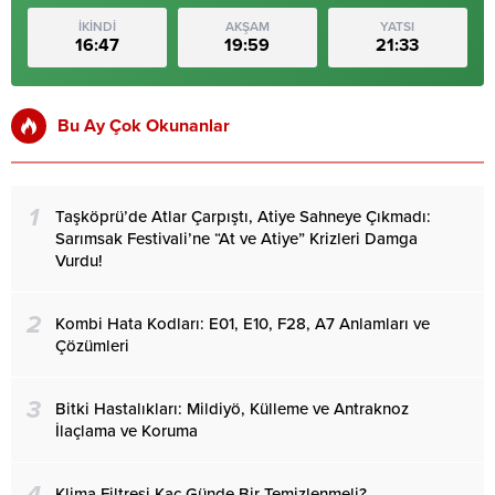
İKİNDİ
AKŞAM
YATSI
16:47
19:59
21:33
Bu Ay Çok Okunanlar
1
Taşköprü’de Atlar Çarpıştı, Atiye Sahneye Çıkmadı:
Sarımsak Festivali’ne “At ve Atiye” Krizleri Damga
Vurdu!
2
Kombi Hata Kodları: E01, E10, F28, A7 Anlamları ve
Çözümleri
3
Bitki Hastalıkları: Mildiyö, Külleme ve Antraknoz
İlaçlama ve Koruma
Klima Filtresi Kaç Günde Bir Temizlenmeli?