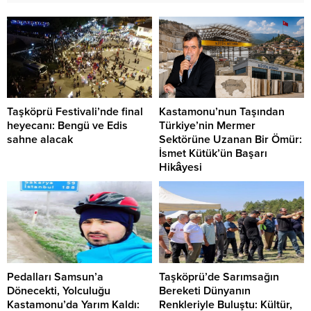
Taşköprü Festivali’nde final
Kastamonu’nun Taşından
heyecanı: Bengü ve Edis
Türkiye’nin Mermer
sahne alacak
Sektörüne Uzanan Bir Ömür:
İsmet Kütük’ün Başarı
Hikâyesi
Pedalları Samsun’a
Taşköprü’de Sarımsağın
Dönecekti, Yolculuğu
Bereketi Dünyanın
Kastamonu’da Yarım Kaldı:
Renkleriyle Buluştu: Kültür,