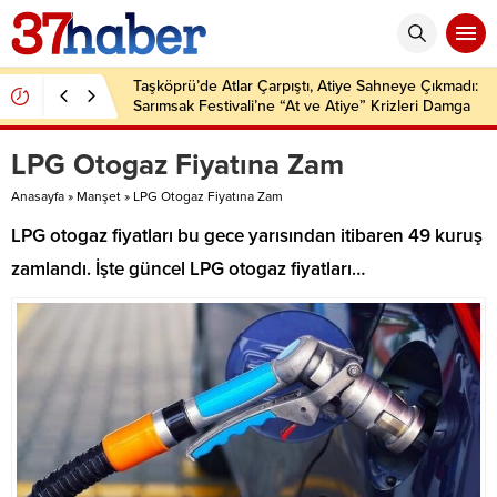
Taşköprü’de Atlar Çarpıştı, Atiye Sahneye Çıkmadı:
Sarımsak Festivali’ne “At ve Atiye” Krizleri Damga
Vurdu!
LPG Otogaz Fiyatına Zam
Anasayfa
»
Manşet
»
LPG Otogaz Fiyatına Zam
LPG otogaz fiyatları bu gece yarısından itibaren 49 kuruş
zamlandı. İşte güncel LPG otogaz fiyatları…