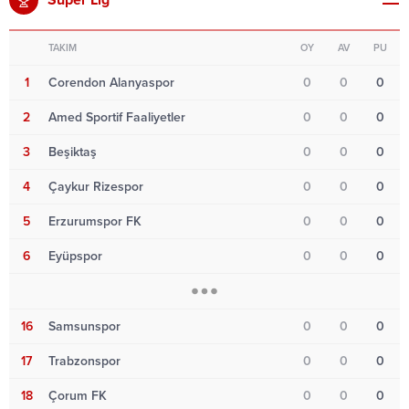
TAKIM
OY
AV
PU
1
Corendon Alanyaspor
0
0
0
2
Amed Sportif Faaliyetler
0
0
0
3
Beşiktaş
0
0
0
4
Çaykur Rizespor
0
0
0
5
Erzurumspor FK
0
0
0
6
Eyüpspor
0
0
0
16
Samsunspor
0
0
0
17
Trabzonspor
0
0
0
18
Çorum FK
0
0
0