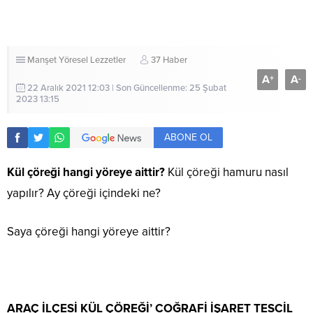
Manşet
Yöresel Lezzetler
37 Haber
A
A
+
-
22 Aralık 2021 12:03 | Son Güncellenme: 25 Şubat
2023 13:15
ABONE OL
Kül çöreği hangi yöreye aittir?
Kül çöreği hamuru nasıl
yapılır? Ay çöreği içindeki ne?
Saya çöreği hangi yöreye aittir?
ARAÇ İLÇESİ KÜL ÇÖREĞİ’ COĞRAFİ İŞARET TESCİL