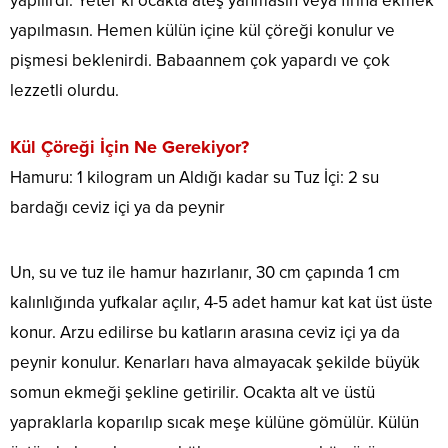
yapılırdı. Yeter ki ocakta ateş yanmasın veya fırına ekmek
yapılmasın. Hemen külün içine kül çöreği konulur ve
pişmesi beklenirdi. Babaannem çok yapardı ve çok
lezzetli olurdu.
Kül Çöreği İçin Ne Gerekiyor?
Hamuru: 1 kilogram un Aldığı kadar su Tuz İçi: 2 su
bardağı ceviz içi ya da peynir
Un, su ve tuz ile hamur hazırlanır, 30 cm çapında 1 cm
kalınlığında yufkalar açılır, 4-5 adet hamur kat kat üst üste
konur. Arzu edilirse bu katların arasına ceviz içi ya da
peynir konulur. Kenarları hava almayacak şekilde büyük
somun ekmeği şekline getirilir. Ocakta alt ve üstü
yapraklarla koparılıp sıcak meşe külüne gömülür. Külün