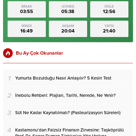
İMSAK
GÜNEŞ
ÖĞLE
03:55
05:38
12:56
İKİNDİ
AKŞAM
YATSI
16:49
20:04
21:40
Bu Ay Çok Okunanlar
1
Yumurta Bozulduğu Nasıl Anlaşılır? 5 Kesin Test
2
İnebolu Rehberi: Plajları, Tarihi, Nerede, Ne Yenir?
3
Süt Ne Kadar Kaynatılmalı? (Pasteurizasyon Süreleri)
4
Kastamonu’dan Faizsiz Finansın Zirvesine: Taşköprülü
Prof. Dr. Soner Duman Türkiye’ye Yön Veriyor