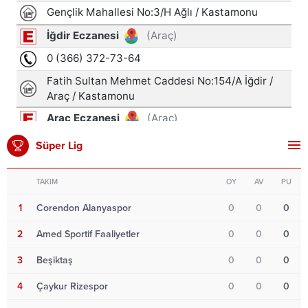
Süper Lig
TAKIM
OY
AV
PU
1
Corendon Alanyaspor
0
0
0
2
Amed Sportif Faaliyetler
0
0
0
3
Beşiktaş
0
0
0
4
Çaykur Rizespor
0
0
0