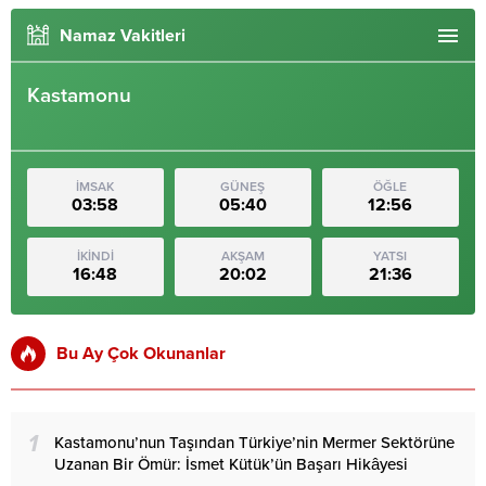
Namaz Vakitleri
Kastamonu
İMSAK
GÜNEŞ
ÖĞLE
03:58
05:40
12:56
İKİNDİ
AKŞAM
YATSI
16:48
20:02
21:36
Bu Ay Çok Okunanlar
1
Kastamonu’nun Taşından Türkiye’nin Mermer Sektörüne
Uzanan Bir Ömür: İsmet Kütük’ün Başarı Hikâyesi