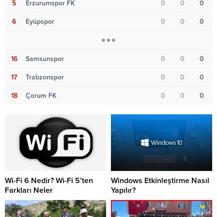
5
Erzurumspor FK
0
0
0
6
Eyüpspor
0
0
0
16
Samsunspor
0
0
0
17
Trabzonspor
0
0
0
18
Çorum FK
0
0
0
Wi-Fi 6 Nedir? Wi-Fi 5’ten
Windows Etkinleştirme Nasıl
Farkları Neler
Yapılır?