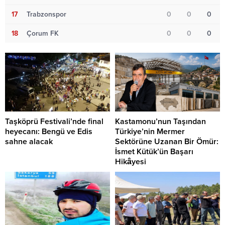
17
Trabzonspor
0
0
0
18
Çorum FK
0
0
0
Taşköprü Festivali’nde final
Kastamonu’nun Taşından
heyecanı: Bengü ve Edis
Türkiye’nin Mermer
sahne alacak
Sektörüne Uzanan Bir Ömür:
İsmet Kütük’ün Başarı
Hikâyesi