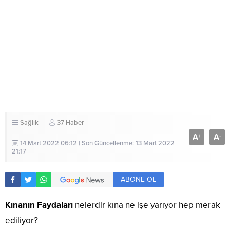
Sağlık
37 Haber
A
A
+
-
14 Mart 2022 06:12 | Son Güncellenme: 13 Mart 2022
21:17
ABONE OL
Kınanın Faydaları
nelerdir kına ne işe yarıyor hep merak
ediliyor?