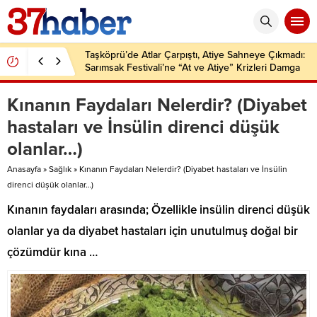
Taşköprü’de Atlar Çarpıştı, Atiye Sahneye Çıkmadı:
Sarımsak Festivali’ne “At ve Atiye” Krizleri Damga
Vurdu!
Kınanın Faydaları Nelerdir? (Diyabet
hastaları ve İnsülin direnci düşük
olanlar…)
Anasayfa
»
Sağlık
»
Kınanın Faydaları Nelerdir? (Diyabet hastaları ve İnsülin
direnci düşük olanlar…)
Kınanın faydaları arasında; Özellikle insülin direnci düşük
olanlar ya da diyabet hastaları için unutulmuş doğal bir
çözümdür kına …