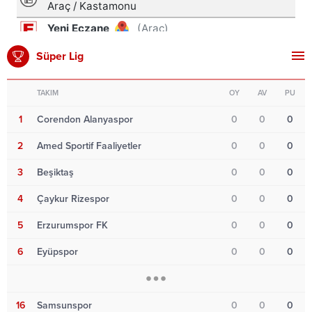
Süper Lig
TAKIM
OY
AV
PU
1
Corendon Alanyaspor
0
0
0
2
Amed Sportif Faaliyetler
0
0
0
3
Beşiktaş
0
0
0
4
Çaykur Rizespor
0
0
0
5
Erzurumspor FK
0
0
0
6
Eyüpspor
0
0
0
16
Samsunspor
0
0
0