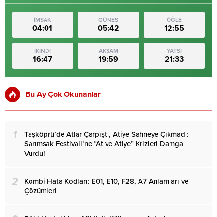
İMSAK
GÜNEŞ
ÖĞLE
04:01
05:42
12:55
İKİNDİ
AKŞAM
YATSI
16:47
19:59
21:33
Bu Ay Çok Okunanlar
1
Taşköprü’de Atlar Çarpıştı, Atiye Sahneye Çıkmadı:
Sarımsak Festivali’ne “At ve Atiye” Krizleri Damga
Vurdu!
2
Kombi Hata Kodları: E01, E10, F28, A7 Anlamları ve
Çözümleri