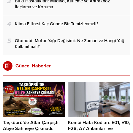
3
Bitki Hastalıkları: Mildiyö, Külleme ve Antraknoz
İlaçlama ve Koruma
4
Klima Filtresi Kaç Günde Bir Temizlenmeli?
5
Otomobil Motor Yağı Değişimi: Ne Zaman ve Hangi Yağ
Kullanılmalı?
Güncel Haberler
Taşköprü’de Atlar Çarpıştı,
Kombi Hata Kodları: E01, E10,
Atiye Sahneye Çıkmadı:
F28, A7 Anlamları ve