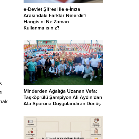
e-Devlet Şifresi ile e-İmza
Arasındaki Farklar Nelerdir?
Hangisini Ne Zaman
Kullanmalısınız?
k
Minderden Ağalığa Uzanan Vefa:
nı
Taşköprülü Şampiyon Ali Aydın’dan
rmak
Ata Sporuna Duygulandıran Dönüş