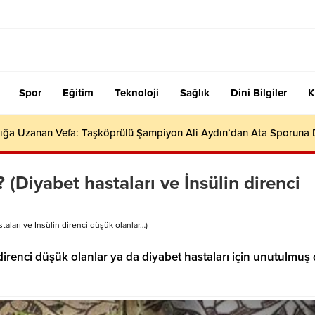
Spor
Eğitim
Teknoloji
Sağlık
Dini Bilgiler
K
ığa Uzanan Vefa: Taşköprülü Şampiyon Ali Aydın’dan Ata Sporuna
 (Diyabet hastaları ve İnsülin direnci
taları ve İnsülin direnci düşük olanlar…)
 direnci düşük olanlar ya da diyabet hastaları için unutulmuş