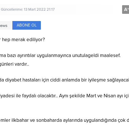
A
+
n Güncellenme: 13 Mart 2022 21:17
ABONE OL
or hep merak ediliyor?
ama bazı ayrıntılar uygulanmayınca unutulageldi maalesef.
nleri vardır..
a diyabet hastaları için ciddi anlamda bir iyileşme sağlayaca
yadesi ile faydalı olacaktır.. Aynı şekilde Mart ve Nisan ayı iç
emler ilkbahar ve sonbaharda aylarında uygulandığında çok 