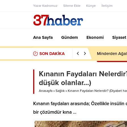
Yazar Kadromuz
Sitene Ekle
Künye
İletişim
Ana Sayfa
Gündem
Ekonomi
Siyaset
SON DAKİKA
Minderden Ağal
Kınanın Faydaları Nelerdir?
düşük olanlar…)
Anasayfa
»
Sağlık
»
Kınanın Faydaları Nelerdir? (Diyabet has
Kınanın faydaları arasında; Özellikle insülin
bir çözümdür kına …