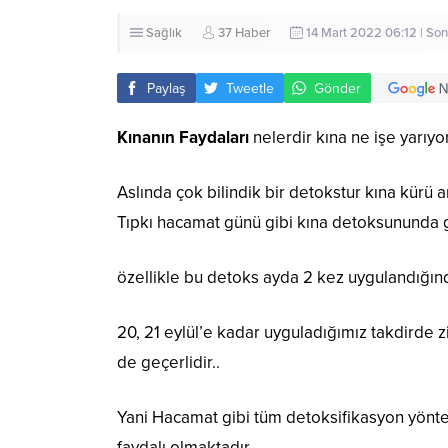
Sağlık
37 Haber
14 Mart 2022 06:12 | So
Paylaş
Tweetle
Gönder
Kınanın Faydaları
nelerdir kına ne işe yarıy
Aslında çok bilindik bir detokstur kına kürü 
Tıpkı hacamat günü gibi kına detoksununda gü
özellikle bu detoks ayda 2 kez uygulandığınd
20, 21 eylül’e kadar uyguladığımız takdirde zi
de geçerlidir..
Yani Hacamat gibi tüm detoksifikasyon yönt
faydalı olmaktadır..