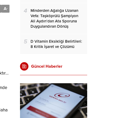
A
-
4
Minderden Ağalığa Uzanan
Vefa: Taşköprülü Şampiyon
Ali Aydın’dan Ata Sporuna
Duygulandıran Dönüş
5
D Vitamin Eksikliği Belirtileri:
8 Kritik İşaret ve Çözümü
Güncel Haberler
ktır…
inde
daha