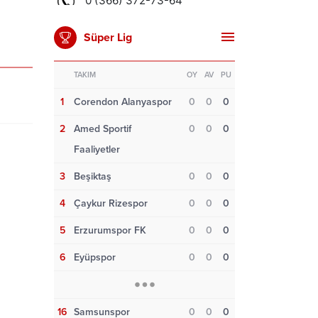
Süper Lig
TAKIM
OY
AV
PU
1
Corendon Alanyaspor
0
0
0
2
Amed Sportif
0
0
0
Faaliyetler
3
Beşiktaş
0
0
0
4
Çaykur Rizespor
0
0
0
5
Erzurumspor FK
0
0
0
6
Eyüpspor
0
0
0
16
Samsunspor
0
0
0