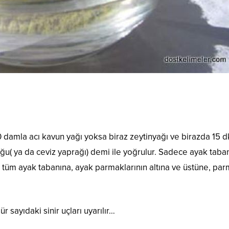
0 damla acı kavun yağı yoksa biraz zeytinyağı ve birazda 15 d
u( ya da ceviz yaprağı) demi ile yoğrulur. Sadece ayak taba
k tüm ayak tabanına, ayak parmaklarının altına ve üstüne, pa
 sayıdaki sinir uçları uyarılır…