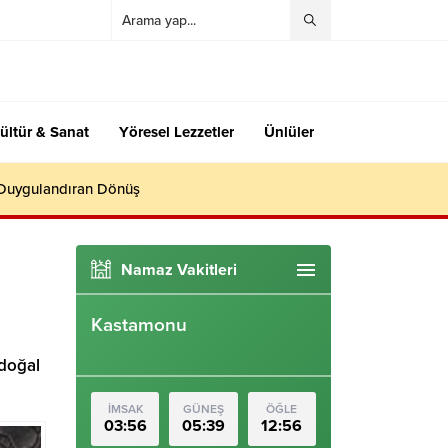
ültür & Sanat
Yöresel Lezzetler
Ünlüler
 Duygulandıran Dönüş
Namaz Vakitleri
Kastamonu
 doğal
İMSAK
GÜNEŞ
ÖĞLE
03:56
05:39
12:56