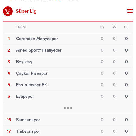
Süper Lig
TAKIM
OY
AV
PU
1
Corendon Alanyaspor
0
0
0
2
Amed Sportif Faaliyetler
0
0
0
3
Beşiktaş
0
0
0
4
Çaykur Rizespor
0
0
0
5
Erzurumspor FK
0
0
0
6
Eyüpspor
0
0
0
16
Samsunspor
0
0
0
17
Trabzonspor
0
0
0