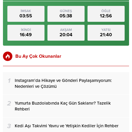
İMSAK
GÜNEŞ
ÖĞLE
03:55
05:38
12:56
İKİNDİ
AKŞAM
YATSI
16:49
20:04
21:40
Bu Ay Çok Okunanlar
1
Instagram’da Hikaye ve Gönderi Paylaşamıyorum:
Nedenleri ve Çözümü
2
Yumurta Buzdolabında Kaç Gün Saklanır? Tazelik
Rehberi
3
Kedi Aşı Takvimi Yavru ve Yetişkin Kediler İçin Rehber