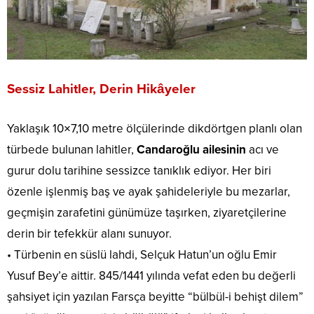
Sessiz Lahitler, Derin Hikâyeler
Yaklaşık 10×7,10 metre ölçülerinde dikdörtgen planlı olan
türbede bulunan lahitler,
Candaroğlu ailesinin
acı ve
gurur dolu tarihine sessizce tanıklık ediyor. Her biri
özenle işlenmiş baş ve ayak şahideleriyle bu mezarlar,
geçmişin zarafetini günümüze taşırken, ziyaretçilerine
derin bir tefekkür alanı sunuyor.
• Türbenin en süslü lahdi, Selçuk Hatun’un oğlu Emir
Yusuf Bey’e aittir. 845/1441 yılında vefat eden bu değerli
şahsiyet için yazılan Farsça beyitte “bülbül-i behişt dilem”