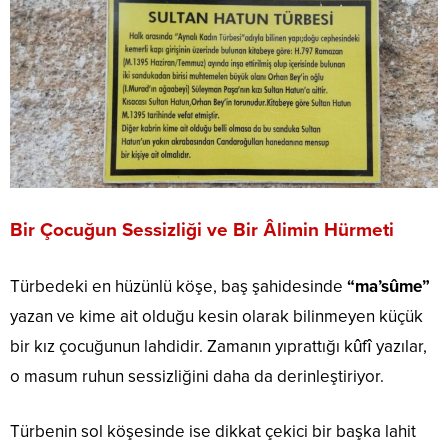
Bir Çocuğun Sessizliği ve Bir Âlimin Hürmeti
Türbedeki en hüzünlü köşe, baş şahidesinde
“ma’sûme”
yazan ve kime ait olduğu kesin olarak bilinmeyen küçük
bir kız çocuğunun lahdidir. Zamanın yıprattığı kûfî yazılar,
o masum ruhun sessizliğini daha da derinleştiriyor.
Türbenin sol köşesinde ise dikkat çekici bir başka lahit