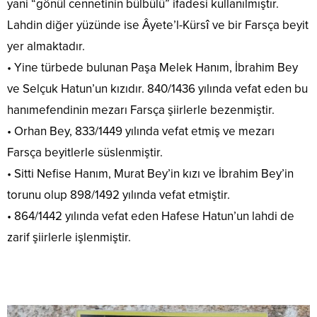
yani “gönül cennetinin bülbülü” ifadesi kullanılmıştır.
Lahdin diğer yüzünde ise Âyete’l-Kürsî ve bir Farsça beyit
yer almaktadır.
• Yine türbede bulunan Paşa Melek Hanım, İbrahim Bey
ve Selçuk Hatun’un kızıdır. 840/1436 yılında vefat eden bu
hanımefendinin mezarı Farsça şiirlerle bezenmiştir.
• Orhan Bey, 833/1449 yılında vefat etmiş ve mezarı
Farsça beyitlerle süslenmiştir.
• Sitti Nefise Hanım, Murat Bey’in kızı ve İbrahim Bey’in
torunu olup 898/1492 yılında vefat etmiştir.
• 864/1442 yılında vefat eden Hafese Hatun’un lahdi de
zarif şiirlerle işlenmiştir.