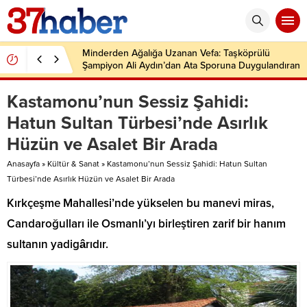
Minderden Ağalığa Uzanan Vefa: Taşköprülü
Şampiyon Ali Aydın’dan Ata Sporuna Duygulandıran
Dönüş
Kastamonu’nun Sessiz Şahidi:
Hatun Sultan Türbesi’nde Asırlık
Hüzün ve Asalet Bir Arada
Anasayfa
»
Kültür & Sanat
»
Kastamonu’nun Sessiz Şahidi: Hatun Sultan
Türbesi’nde Asırlık Hüzün ve Asalet Bir Arada
Kırkçeşme Mahallesi’nde yükselen bu manevi miras,
Candaroğulları ile Osmanlı’yı birleştiren zarif bir hanım
sultanın yadigârıdır.