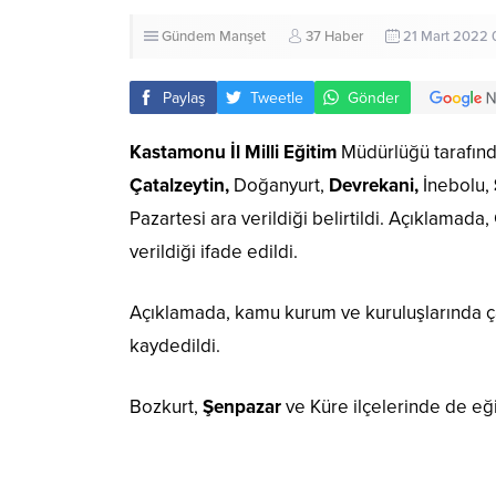
Gündem
Manşet
37 Haber
21 Mart 2022 
Paylaş
Tweetle
Gönder
Kastamonu İl Milli Eğitim
Müdürlüğü tarafında
Çatalzeytin,
Doğanyurt,
Devrekani,
İnebolu,
Pazartesi ara verildiği belirtildi. Açıklamada
verildiği ifade edildi.
Açıklamada, kamu kurum ve kuruluşlarında çalı
kaydedildi.
Bozkurt,
Şenpazar
ve Küre ilçelerinde de eğit