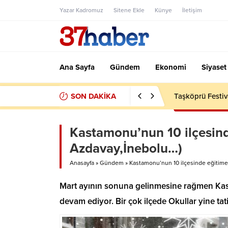
Yazar Kadromuz
Sitene Ekle
Künye
İletişim
Ana Sayfa
Gündem
Ekonomi
Siyaset
SON DAKİKA
Taşköprü Festiv
Kastamonu’nun 10 ilçesinde
Azdavay,İnebolu…)
Anasayfa
»
Gündem
»
Kastamonu’nun 10 ilçesinde eğitime 
Mart ayının sonuna gelinmesine rağmen Kasta
devam ediyor. Bir çok ilçede Okullar yine tati