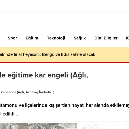
Spor
Eğitim
Teknoloji
Sağlık
Dini Bilgiler
K
ali’nde final heyecanı: Bengü ve Edis sahne alacak
 eğitime kar engeli (Ağlı,
kar engeli (Ağlı, Azdavay,İnebolu…)
monu ve ilçelerinde kış şartları hayatı her alanda etkileme
l edildi…