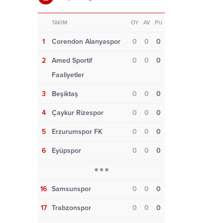
TAKIM
OY
AV
PU
1
Corendon Alanyaspor
0
0
0
2
Amed Sportif
0
0
0
Faaliyetler
3
Beşiktaş
0
0
0
4
Çaykur Rizespor
0
0
0
5
Erzurumspor FK
0
0
0
6
Eyüpspor
0
0
0
16
Samsunspor
0
0
0
17
Trabzonspor
0
0
0