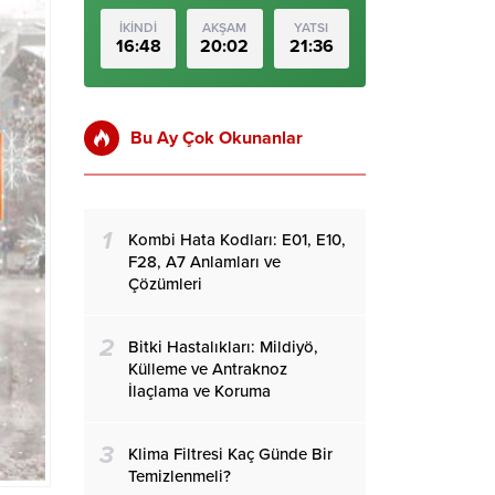
İKİNDİ
AKŞAM
YATSI
16:48
20:02
21:36
Bu Ay Çok Okunanlar
1
Kombi Hata Kodları: E01, E10,
F28, A7 Anlamları ve
Çözümleri
2
Bitki Hastalıkları: Mildiyö,
Külleme ve Antraknoz
İlaçlama ve Koruma
3
Klima Filtresi Kaç Günde Bir
Temizlenmeli?