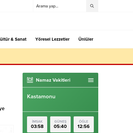
ültür & Sanat
Yöresel Lezzetler
Ünlüler
Namaz Vakitleri
Kastamonu
ye
İMSAK
GÜNEŞ
ÖĞLE
03:58
05:40
12:56