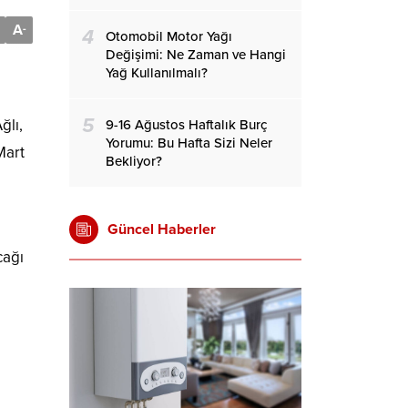
A
-
4
Otomobil Motor Yağı
Değişimi: Ne Zaman ve Hangi
Yağ Kullanılmalı?
5
ğlı,
9-16 Ağustos Haftalık Burç
Yorumu: Bu Hafta Sizi Neler
Mart
Bekliyor?
Güncel Haberler
cağı