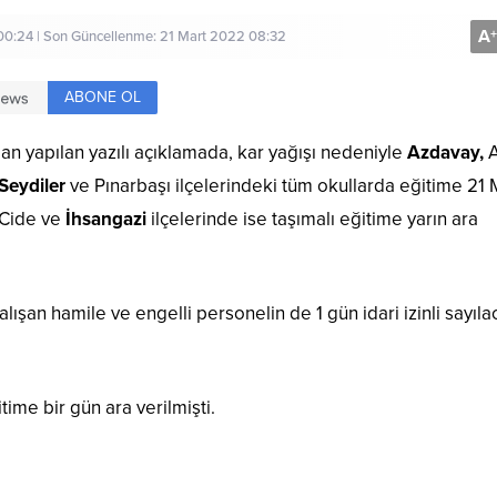
A
+
00:24 | Son Güncellenme: 21 Mart 2022 08:32
ABONE OL
n yapılan yazılı açıklamada, kar yağışı nedeniyle
Azdavay,
A
Seydiler
ve Pınarbaşı ilçelerindeki tüm okullarda eğitime 21 
, Cide ve
İhsangazi
ilçelerinde ise taşımalı eğitime yarın ara
şan hamile ve engelli personelin de 1 gün idari izinli sayıla
ime bir gün ara verilmişti.