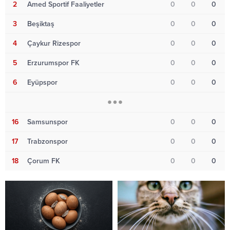
2
Amed Sportif Faaliyetler
0
0
0
3
Beşiktaş
0
0
0
4
Çaykur Rizespor
0
0
0
5
Erzurumspor FK
0
0
0
6
Eyüpspor
0
0
0
16
Samsunspor
0
0
0
17
Trabzonspor
0
0
0
18
Çorum FK
0
0
0