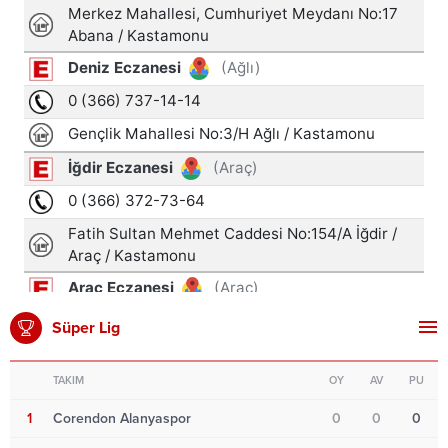
Süper Lig
TAKIM
OY
AV
PU
1
Corendon Alanyaspor
0
0
0