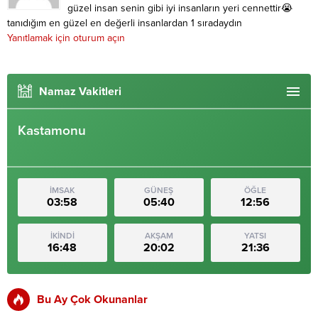
güzel insan senin gibi iyi insanların yeri cennettir😭
tanıdığım en güzel en değerli insanlardan 1 sıradaydın
Yanıtlamak için oturum açın
Namaz Vakitleri
Kastamonu
İMSAK
GÜNEŞ
ÖĞLE
03:58
05:40
12:56
İKİNDİ
AKŞAM
YATSI
16:48
20:02
21:36
Bu Ay Çok Okunanlar