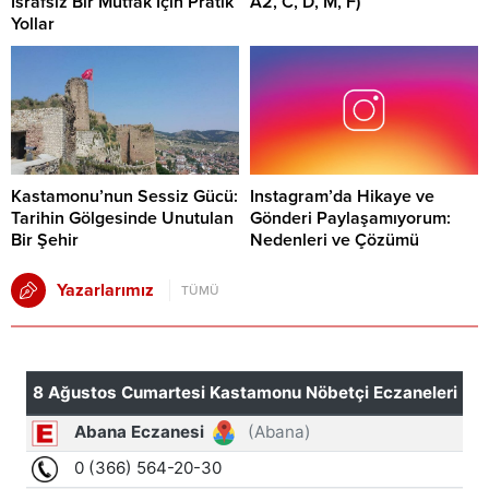
İsrafsız Bir Mutfak İçin Pratik
A2, C, D, M, F)
Yollar
Kastamonu’nun Sessiz Gücü:
Instagram’da Hikaye ve
Tarihin Gölgesinde Unutulan
Gönderi Paylaşamıyorum:
Bir Şehir
Nedenleri ve Çözümü
Yazarlarımız
TÜMÜ