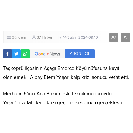
A
A
+
-
Gündem
37 Haber
14 Şubat 2024 09:10
ABONE OL
Taşköprü ilçesinin Aşağı Emerce Köyü nüfusuna kayıtlı
olan emekli Albay Etem Yaşar, kalp krizi sonucu vefat etti.
Merhum, 5’inci Ana Bakım eski teknik müdürüydü.
Yaşar’ın vefatı, kalp krizi geçirmesi sonucu gerçekleşti.