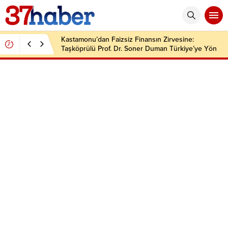
Kastamonu’dan Faizsiz Finansın Zirvesine:
Taşköprülü Prof. Dr. Soner Duman Türkiye’ye Yön
Veriyor