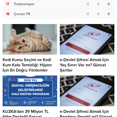
17
Trabzonspor
0
0
0
18
Çorum FK
0
0
0
Kedi Kumu Seçimi ve Kedi
e-Devlet Şifresi Almak İçin
Kum Kabı Temizliği: Hijyen
Yaş Sınırı Var mı? Güncel
İçin En Doğru Yöntemler
Şartlar
KUZKA’dan 39 Milyon TL
e-Devlet Şifresi Almak İçin
Hibe Desteği! Sosyal
Randevu Gerekli mi? Güncel