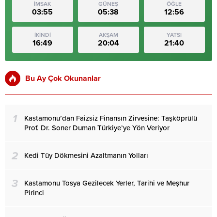
İMSAK
GÜNEŞ
ÖĞLE
03:55
05:38
12:56
İKİNDİ
AKŞAM
YATSI
16:49
20:04
21:40
Bu Ay Çok Okunanlar
1
Kastamonu’dan Faizsiz Finansın Zirvesine: Taşköprülü
Prof. Dr. Soner Duman Türkiye’ye Yön Veriyor
2
Kedi Tüy Dökmesini Azaltmanın Yolları
3
Kastamonu Tosya Gezilecek Yerler, Tarihi ve Meşhur
Pirinci