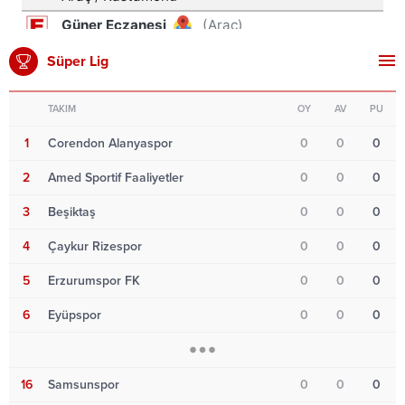
Süper Lig
TAKIM
OY
AV
PU
1
Corendon Alanyaspor
0
0
0
2
Amed Sportif Faaliyetler
0
0
0
3
Beşiktaş
0
0
0
4
Çaykur Rizespor
0
0
0
5
Erzurumspor FK
0
0
0
6
Eyüpspor
0
0
0
16
Samsunspor
0
0
0