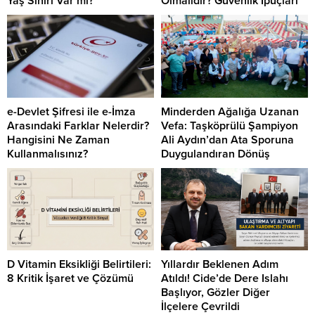
Yaş Sınırı Var mı?
Olmalıdır? Güvenlik İpuçları
e-Devlet Şifresi ile e-İmza
Minderden Ağalığa Uzanan
Arasındaki Farklar Nelerdir?
Vefa: Taşköprülü Şampiyon
Hangisini Ne Zaman
Ali Aydın’dan Ata Sporuna
Kullanmalısınız?
Duygulandıran Dönüş
D Vitamin Eksikliği Belirtileri:
Yıllardır Beklenen Adım
8 Kritik İşaret ve Çözümü
Atıldı! Cide’de Dere Islahı
Başlıyor, Gözler Diğer
İlçelere Çevrildi