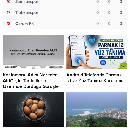
16
Samsunspor
0
0
0
17
Trabzonspor
0
0
0
18
Çorum FK
0
0
0
Kastamonu Adını Nereden
Android Telefonda Parmak
Aldı? İşte Tarihçilerin
İzi ve Yüz Tanıma Kurulumu
Üzerinde Durduğu Görüşler