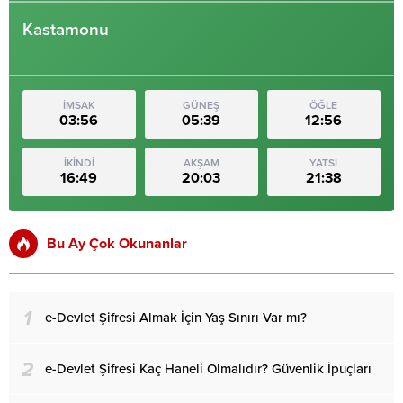
Kastamonu
İMSAK
GÜNEŞ
ÖĞLE
03:56
05:39
12:56
İKİNDİ
AKŞAM
YATSI
16:49
20:03
21:38
Bu Ay Çok Okunanlar
1
e-Devlet Şifresi Almak İçin Yaş Sınırı Var mı?
2
e-Devlet Şifresi Kaç Haneli Olmalıdır? Güvenlik İpuçları