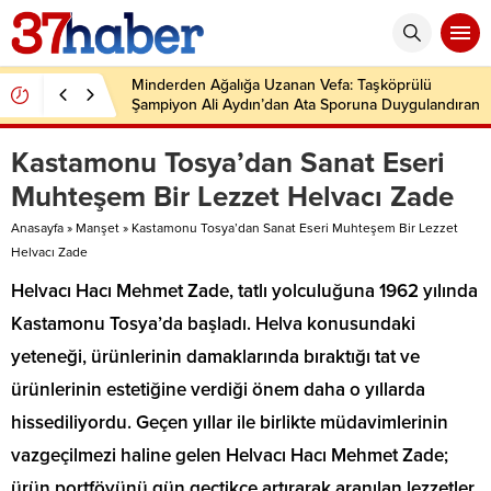
Minderden Ağalığa Uzanan Vefa: Taşköprülü
Şampiyon Ali Aydın’dan Ata Sporuna Duygulandıran
Dönüş
Kastamonu Tosya’dan Sanat Eseri
Muhteşem Bir Lezzet Helvacı Zade
Anasayfa
»
Manşet
»
Kastamonu Tosya’dan Sanat Eseri Muhteşem Bir Lezzet
Helvacı Zade
Helvacı Hacı Mehmet Zade, tatlı yolculuğuna 1962 yılında
Kastamonu Tosya’da başladı. Helva konusundaki
yeteneği, ürünlerinin damaklarında bıraktığı tat ve
ürünlerinin estetiğine verdiği önem daha o yıllarda
hissediliyordu. Geçen yıllar ile birlikte müdavimlerinin
vazgeçilmezi haline gelen Helvacı Hacı Mehmet Zade;
ürün portföyünü gün geçtikçe artırarak aranılan lezzetler