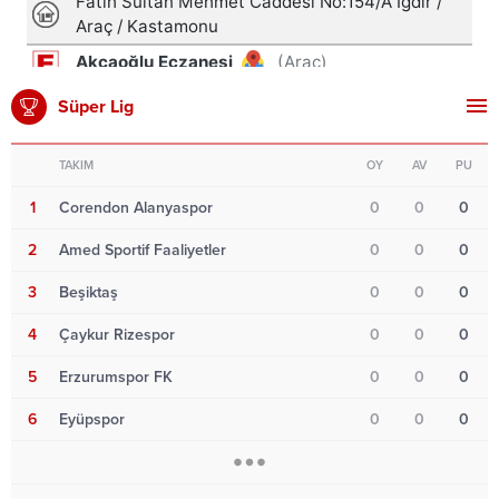
Süper Lig
TAKIM
OY
AV
PU
1
Corendon Alanyaspor
0
0
0
2
Amed Sportif Faaliyetler
0
0
0
3
Beşiktaş
0
0
0
4
Çaykur Rizespor
0
0
0
5
Erzurumspor FK
0
0
0
6
Eyüpspor
0
0
0