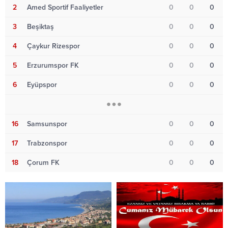
2
Amed Sportif Faaliyetler
0
0
0
3
Beşiktaş
0
0
0
4
Çaykur Rizespor
0
0
0
5
Erzurumspor FK
0
0
0
6
Eyüpspor
0
0
0
16
Samsunspor
0
0
0
17
Trabzonspor
0
0
0
18
Çorum FK
0
0
0