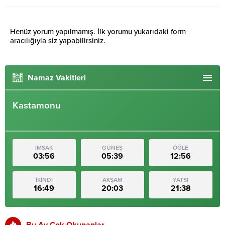
Henüz yorum yapılmamış. İlk yorumu yukarıdaki form
aracılığıyla siz yapabilirsiniz.
Namaz Vakitleri
Kastamonu
İMSAK
GÜNEŞ
ÖĞLE
03:56
05:39
12:56
İKİNDİ
AKŞAM
YATSI
16:49
20:03
21:38