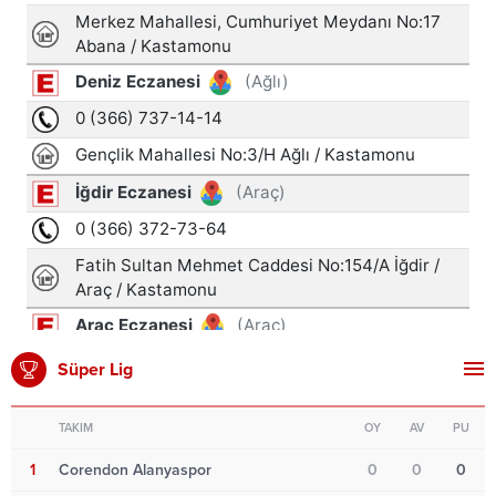
Süper Lig
TAKIM
OY
AV
PU
1
Corendon Alanyaspor
0
0
0