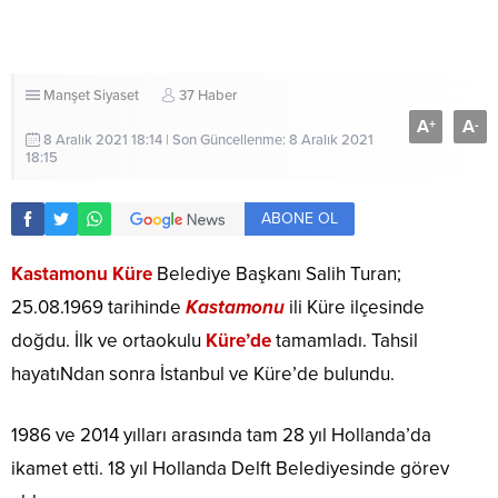
Manşet
Siyaset
37 Haber
A
A
+
-
8 Aralık 2021 18:14 | Son Güncellenme: 8 Aralık 2021
18:15
ABONE OL
Kastamonu Küre
Belediye Başkanı Salih Turan;
25.08.1969 tarihinde
Kastamonu
ili Küre ilçesinde
doğdu. İlk ve ortaokulu
Küre’de
tamamladı. Tahsil
hayatıNdan sonra İstanbul ve Küre’de bulundu.
1986 ve 2014 yılları arasında tam 28 yıl Hollanda’da
ikamet etti. 18 yıl Hollanda Delft Belediyesinde görev