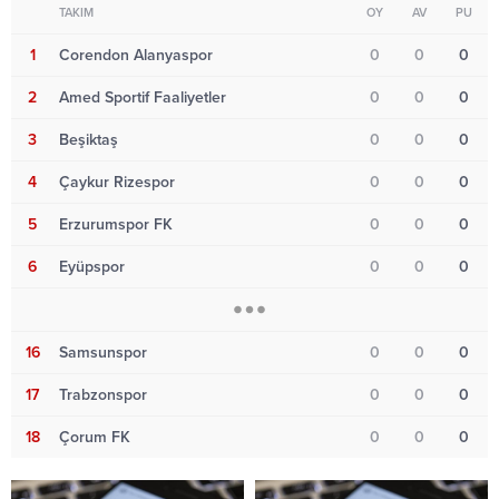
TAKIM
OY
AV
PU
1
Corendon Alanyaspor
0
0
0
2
Amed Sportif Faaliyetler
0
0
0
3
Beşiktaş
0
0
0
4
Çaykur Rizespor
0
0
0
5
Erzurumspor FK
0
0
0
6
Eyüpspor
0
0
0
16
Samsunspor
0
0
0
17
Trabzonspor
0
0
0
18
Çorum FK
0
0
0