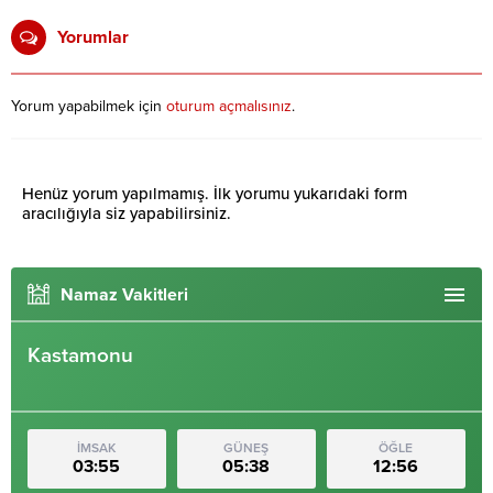
Yorumlar
Yorum yapabilmek için
oturum açmalısınız
.
Henüz yorum yapılmamış. İlk yorumu yukarıdaki form
aracılığıyla siz yapabilirsiniz.
Namaz Vakitleri
Kastamonu
İMSAK
GÜNEŞ
ÖĞLE
03:55
05:38
12:56