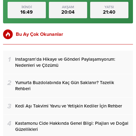
İKİNDİ
AKŞAM
YATSI
16:49
20:04
21:40
Bu Ay Çok Okunanlar
1
Instagram’da Hikaye ve Gönderi Paylaşamıyorum:
Nedenleri ve Çözümü
2
Yumurta Buzdolabında Kaç Gün Saklanır? Tazelik
Rehberi
3
Kedi Aşı Takvimi Yavru ve Yetişkin Kediler İçin Rehber
4
Kastamonu Cide Hakkında Genel Bilgi: Plajları ve Doğal
Güzellikleri