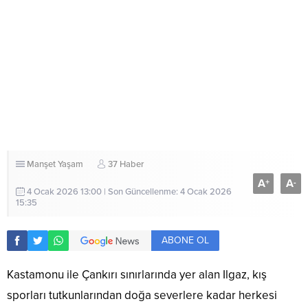
Manşet
Yaşam
37 Haber
A
A
+
-
4 Ocak 2026 13:00 | Son Güncellenme: 4 Ocak 2026
15:35
ABONE OL
Kastamonu ile Çankırı sınırlarında yer alan Ilgaz, kış
sporları tutkunlarından doğa severlere kadar herkesi