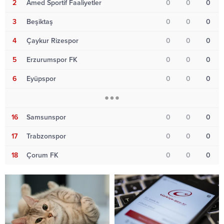
2
Amed Sportif Faaliyetler
0
0
0
3
Beşiktaş
0
0
0
4
Çaykur Rizespor
0
0
0
5
Erzurumspor FK
0
0
0
6
Eyüpspor
0
0
0
16
Samsunspor
0
0
0
17
Trabzonspor
0
0
0
18
Çorum FK
0
0
0