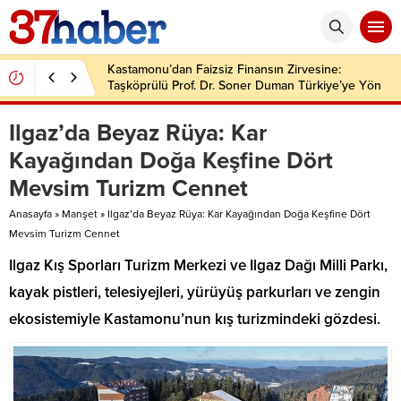
Kastamonu’dan Faizsiz Finansın Zirvesine:
Taşköprülü Prof. Dr. Soner Duman Türkiye’ye Yön
Veriyor
Ilgaz’da Beyaz Rüya: Kar
Kayağından Doğa Keşfine Dört
Mevsim Turizm Cennet
Anasayfa
»
Manşet
»
Ilgaz’da Beyaz Rüya: Kar Kayağından Doğa Keşfine Dört
Mevsim Turizm Cennet
Ilgaz Kış Sporları Turizm Merkezi ve Ilgaz Dağı Milli Parkı,
kayak pistleri, telesiyejleri, yürüyüş parkurları ve zengin
ekosistemiyle Kastamonu’nun kış turizmindeki gözdesi.