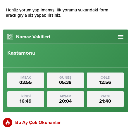
Henüz yorum yapılmamış. İlk yorumu yukarıdaki form
aracılığıyla siz yapabilirsiniz.
Namaz Vakitleri
Kastamonu
İMSAK
GÜNEŞ
ÖĞLE
03:55
05:38
12:56
İKİNDİ
AKŞAM
YATSI
16:49
20:04
21:40
Bu Ay Çok Okunanlar