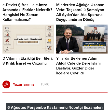
e-Devlet Şifresi ile e-İmza
Minderden Ağalığa Uzanan
Arasındaki Farklar Nelerdir?
Vefa: Taşköprülü Şampiyon
Hangisini Ne Zaman
Ali Aydın’dan Ata Sporuna
Kullanmalısınız?
Duygulandıran Dönüş
D Vitamin Eksikliği Belirtileri:
Yıllardır Beklenen Adım
8 Kritik İşaret ve Çözümü
Atıldı! Cide’de Dere Islahı
Başlıyor, Gözler Diğer
İlçelere Çevrildi
Yazarlarımız
TÜMÜ