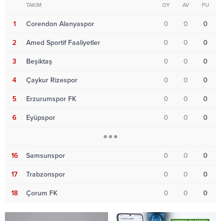
TAKIM
OY
AV
PU
1
Corendon Alanyaspor
0
0
0
2
Amed Sportif Faaliyetler
0
0
0
3
Beşiktaş
0
0
0
4
Çaykur Rizespor
0
0
0
5
Erzurumspor FK
0
0
0
6
Eyüpspor
0
0
0
16
Samsunspor
0
0
0
17
Trabzonspor
0
0
0
18
Çorum FK
0
0
0