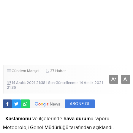
Gündem
Manşet
37 Haber
A
A
+
-
14 Aralık 2021 21:38 | Son Güncellenme: 14 Aralık 2021
21:36
ABONE OL
Kastamonu
ve ilçelerinde
hava durum
u raporu
Meteoroloji Genel Müdürlüğü tarafından açıklandı.