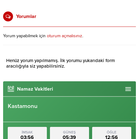
Yorumlar
Yorum yapabilmek için
oturum açmalısınız
.
Henüz yorum yapılmamış. İlk yorumu yukarıdaki form
aracılığıyla siz yapabilirsiniz.
Namaz Vakitleri
Kastamonu
İMSAK
GÜNEŞ
ÖĞLE
03:56
05:39
12:56