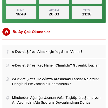
İKİNDİ
AKŞAM
YATSI
16:49
20:03
21:38
Bu Ay Çok Okunanlar
1
e-Devlet Şifresi Almak İçin Yaş Sınırı Var mı?
2
e-Devlet Şifresi Kaç Haneli Olmalıdır? Güvenlik İpuçları
3
e-Devlet Şifresi ile e-İmza Arasındaki Farklar Nelerdir?
Hangisini Ne Zaman Kullanmalısınız?
4
Minderden Ağalığa Uzanan Vefa: Taşköprülü Şampiyon
Ali Aydın’dan Ata Sporuna Duygulandıran Dönüş