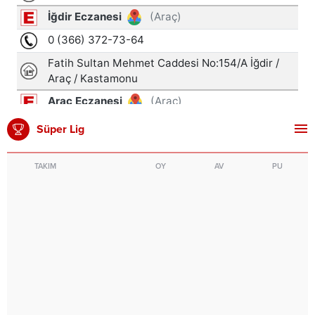
Süper Lig
TAKIM
OY
AV
PU