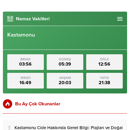
Namaz Vakitleri
Kastamonu
İMSAK
GÜNEŞ
ÖĞLE
03:56
05:39
12:56
İKİNDİ
AKŞAM
YATSI
16:49
20:03
21:38
Bu Ay Çok Okunanlar
1
Kastamonu Cide Hakkında Genel Bilgi: Plajları ve Doğal