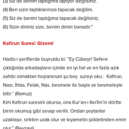
(3) Siz de benim taptığıma tapıyor değilsiniz.
(4) Ben sizin taptıklarınıza tapacak değilim.
(5) Siz de benim taptığıma tapacak değilsiniz.
(6) Sizin dininiz size, benim dinim banadır.”
Kafirun Suresi Gizemi
Hadis-i şeriflerde buyruldu ki: “Ey Cübeyr! Sefere
çıktığında arkadaşların içinde en iyi hal ve en fazla azık
sahibi olmaktan hoşlanırsan şu beş sureyi oku : Kafirun,
Nasr, İhlas, Felak, Nas. besmele ile başla ve besmeleyle
bitir.” (Ramuz)
Kim Kafirun suresini okursa, ona Kur’an-ı Kerîm’in dörtte
birini okumuş gibi sevap verilir. Ondan şeytanlar
uzaklaşır, sirkten uzak olur ve kıyametin şiddetinden emin
olur.” (Beyzavi)