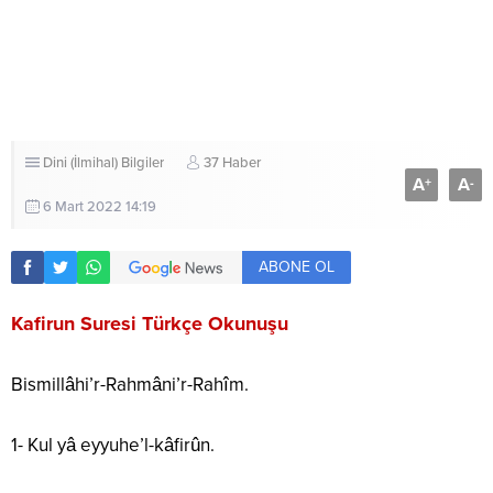
Dini (İlmihal) Bilgiler
37 Haber
A
A
+
-
6 Mart 2022 14:19
ABONE OL
Kafirun Suresi Türkçe Okunuşu
Bismillâhi’r-Rahmâni’r-Rahîm.
1- Kul yâ eyyuhe’l-kâfirûn.