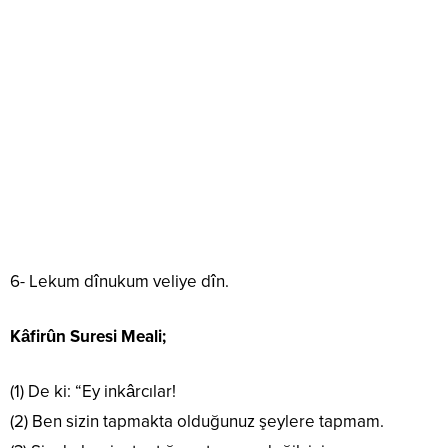
6- Lekum dînukum veliye dîn.
Kâfirûn Suresi Meali;
(1) De ki: “Ey inkârcılar!
(2) Ben sizin tapmakta olduğunuz şeylere tapmam.