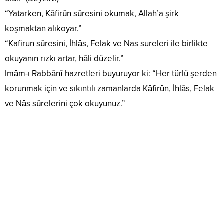
“Yatarken, Kâfirûn sûresini okumak, Allah’a şirk
koşmaktan alıkoyar.”
“Kafirun sûresini, İhlâs, Felak ve Nas sureleri ile birlikte
okuyanın rızkı artar, hâli düzelir.”
Imâm-ı Rabbânî hazretleri buyuruyor ki: “Her türlü şerden
korunmak için ve sıkıntılı zamanlarda Kâfirûn, İhlâs, Felak
ve Nâs sûrelerini çok okuyunuz.”