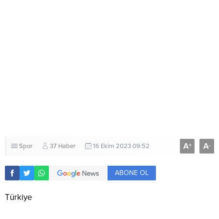
A
A
+
-
Spor
37 Haber
16 Ekim 2023 09:52
ABONE OL
Türkiye