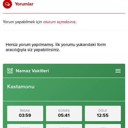
Yorumlar
Yorum yapabilmek için
oturum açmalısınız
.
Henüz yorum yapılmamış. İlk yorumu yukarıdaki form
aracılığıyla siz yapabilirsiniz.
Namaz Vakitleri
Kastamonu
İMSAK
GÜNEŞ
ÖĞLE
03:59
05:41
12:55