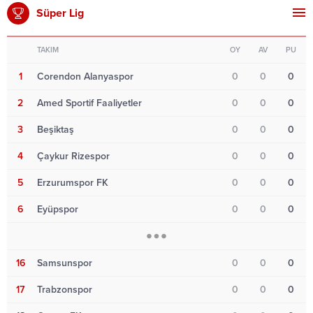
Süper Lig
TAKIM
OY
AV
PU
1
Corendon Alanyaspor
0
0
0
2
Amed Sportif Faaliyetler
0
0
0
3
Beşiktaş
0
0
0
4
Çaykur Rizespor
0
0
0
5
Erzurumspor FK
0
0
0
6
Eyüpspor
0
0
0
16
Samsunspor
0
0
0
17
Trabzonspor
0
0
0