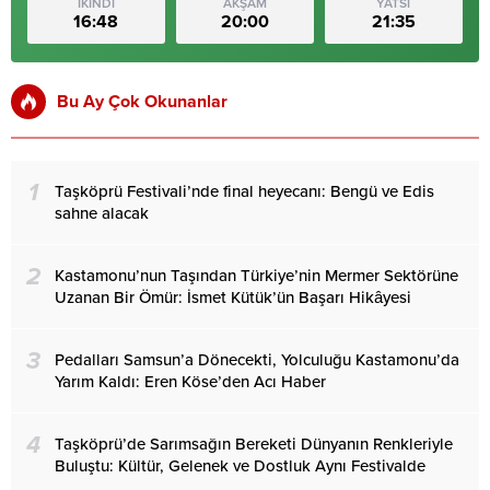
İKİNDİ
AKŞAM
YATSI
16:48
20:00
21:35
Bu Ay Çok Okunanlar
1
Taşköprü Festivali’nde final heyecanı: Bengü ve Edis
sahne alacak
2
Kastamonu’nun Taşından Türkiye’nin Mermer Sektörüne
Uzanan Bir Ömür: İsmet Kütük’ün Başarı Hikâyesi
3
Pedalları Samsun’a Dönecekti, Yolculuğu Kastamonu’da
Yarım Kaldı: Eren Köse’den Acı Haber
4
Taşköprü’de Sarımsağın Bereketi Dünyanın Renkleriyle
Buluştu: Kültür, Gelenek ve Dostluk Aynı Festivalde