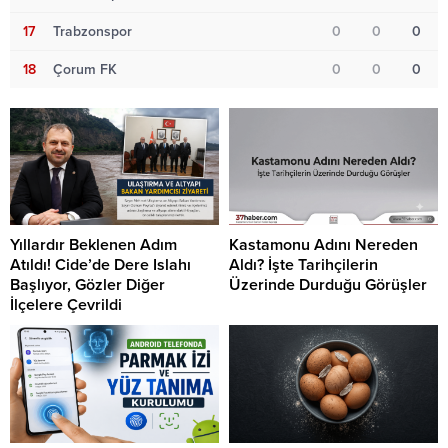
17
Trabzonspor
0
0
0
18
Çorum FK
0
0
0
Yıllardır Beklenen Adım
Kastamonu Adını Nereden
Atıldı! Cide’de Dere Islahı
Aldı? İşte Tarihçilerin
Başlıyor, Gözler Diğer
Üzerinde Durduğu Görüşler
İlçelere Çevrildi