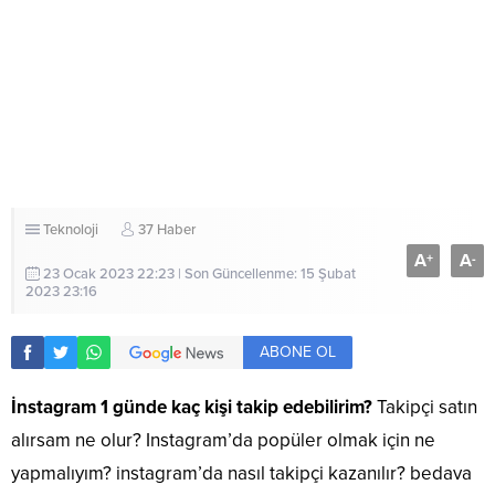
Teknoloji
37 Haber
A
A
+
-
23 Ocak 2023 22:23 | Son Güncellenme: 15 Şubat
2023 23:16
ABONE OL
İnstagram 1 günde kaç kişi takip edebilirim?
Takipçi satın
alırsam ne olur? Instagram’da popüler olmak için ne
yapmalıyım? instagram’da nasıl takipçi kazanılır? bedava