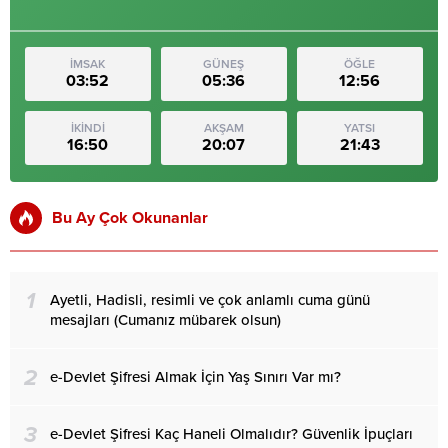
İMSAK
GÜNEŞ
ÖĞLE
03:52
05:36
12:56
İKİNDİ
AKŞAM
YATSI
16:50
20:07
21:43
Bu Ay Çok Okunanlar
1
Ayetli, Hadisli, resimli ve çok anlamlı cuma günü
mesajları (Cumanız mübarek olsun)
2
e-Devlet Şifresi Almak İçin Yaş Sınırı Var mı?
3
e-Devlet Şifresi Kaç Haneli Olmalıdır? Güvenlik İpuçları