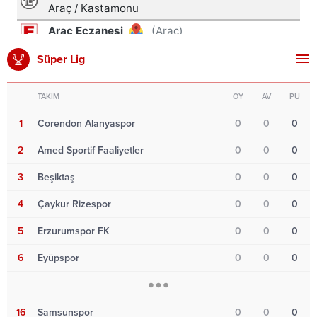
Süper Lig
TAKIM
OY
AV
PU
1
Corendon Alanyaspor
0
0
0
2
Amed Sportif Faaliyetler
0
0
0
3
Beşiktaş
0
0
0
4
Çaykur Rizespor
0
0
0
5
Erzurumspor FK
0
0
0
6
Eyüpspor
0
0
0
16
Samsunspor
0
0
0