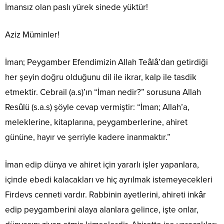
İmansız olan paslı yürek sinede yüktür!
Aziz Müminler!
İman; Peygamber Efendimizin Allah Teâlâ’dan getirdiği
her şeyin doğru olduğunu dil ile ikrar, kalp ile tasdik
etmektir. Cebrail (a.s)’ın “İman nedir?” sorusuna Allah
Resûlü (s.a.s) şöyle cevap vermiştir: “İman; Allah’a,
meleklerine, kitaplarına, peygamberlerine, ahiret
gününe, hayır ve şerriyle kadere inanmaktır.”
İman edip dünya ve ahiret için yararlı işler yapanlara,
içinde ebedi kalacakları ve hiç ayrılmak istemeyecekleri
Firdevs cenneti vardır. Rabbinin ayetlerini, ahireti inkâr
edip peygamberini alaya alanlara gelince, işte onlar,