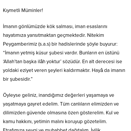
Kıymetli Müminler!
İmanın gönlümüzde kök salması, iman esaslarını
hayatımıza yansıtmaktan geçmektedir. Nitekim
Peygamberimiz (s.a.s) bir hadislerinde şöyle buyurur:
“İmanın yetmiş küsur şubesi vardır. Bunların en üstünü
‘Allah’tan başka ilâh yoktur’ sözüdür. En alt derecesi ise
yoldaki eziyet veren şeyleri kaldırmaktır. Hayâ da imanın
bir şubesidir.”
Öyleyse geliniz, inandığımız değerleri yaşamaya ve
yaşatmaya gayret edelim. Tüm canlıların elimizden ve
dilimizden güvende olmasına özen gösterelim. Kul ve
kamu hakkını, yetimin malını koruyup gözetelim.
Etrafımıza sevgi ve muhabbet dağıtalım. İyilik