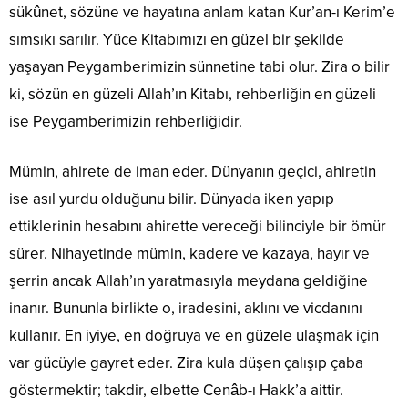
sükûnet, sözüne ve hayatına anlam katan Kur’an-ı Kerim’e
sımsıkı sarılır. Yüce Kitabımızı en güzel bir şekilde
yaşayan Peygamberimizin sünnetine tabi olur. Zira o bilir
ki, sözün en güzeli Allah’ın Kitabı, rehberliğin en güzeli
ise Peygamberimizin rehberliğidir.
Mümin, ahirete de iman eder. Dünyanın geçici, ahiretin
ise asıl yurdu olduğunu bilir. Dünyada iken yapıp
ettiklerinin hesabını ahirette vereceği bilinciyle bir ömür
sürer. Nihayetinde mümin, kadere ve kazaya, hayır ve
şerrin ancak Allah’ın yaratmasıyla meydana geldiğine
inanır. Bununla birlikte o, iradesini, aklını ve vicdanını
kullanır. En iyiye, en doğruya ve en güzele ulaşmak için
var gücüyle gayret eder. Zira kula düşen çalışıp çaba
göstermektir; takdir, elbette Cenâb-ı Hakk’a aittir.