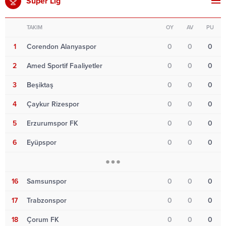
Süper Lig
TAKIM
OY
AV
PU
1
Corendon Alanyaspor
0
0
0
2
Amed Sportif Faaliyetler
0
0
0
3
Beşiktaş
0
0
0
4
Çaykur Rizespor
0
0
0
5
Erzurumspor FK
0
0
0
6
Eyüpspor
0
0
0
16
Samsunspor
0
0
0
17
Trabzonspor
0
0
0
18
Çorum FK
0
0
0