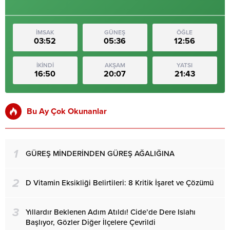
İMSAK
GÜNEŞ
ÖĞLE
03:52
05:36
12:56
İKİNDİ
AKŞAM
YATSI
16:50
20:07
21:43
Bu Ay Çok Okunanlar
1
GÜREŞ MİNDERİNDEN GÜREŞ AĞALIĞINA
2
D Vitamin Eksikliği Belirtileri: 8 Kritik İşaret ve Çözümü
3
Yıllardır Beklenen Adım Atıldı! Cide’de Dere Islahı
Başlıyor, Gözler Diğer İlçelere Çevrildi