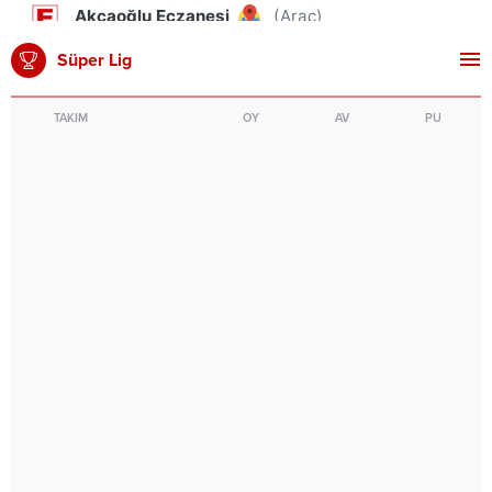
Süper Lig
TAKIM
OY
AV
PU