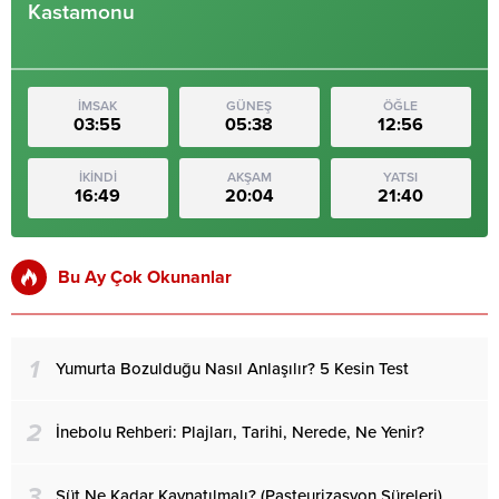
Kastamonu
İMSAK
GÜNEŞ
ÖĞLE
03:55
05:38
12:56
İKİNDİ
AKŞAM
YATSI
16:49
20:04
21:40
Bu Ay Çok Okunanlar
1
Yumurta Bozulduğu Nasıl Anlaşılır? 5 Kesin Test
2
İnebolu Rehberi: Plajları, Tarihi, Nerede, Ne Yenir?
3
Süt Ne Kadar Kaynatılmalı? (Pasteurizasyon Süreleri)