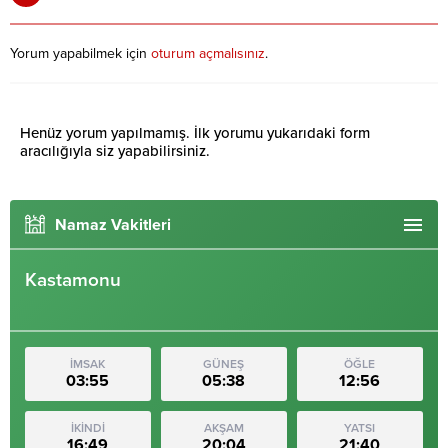
Yorum yapabilmek için
oturum açmalısınız
.
Henüz yorum yapılmamış. İlk yorumu yukarıdaki form
aracılığıyla siz yapabilirsiniz.
Namaz Vakitleri
Kastamonu
İMSAK
GÜNEŞ
ÖĞLE
03:55
05:38
12:56
İKİNDİ
AKŞAM
YATSI
16:49
20:04
21:40