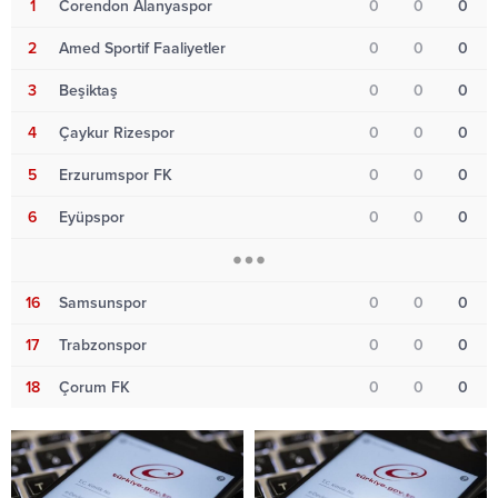
1
Corendon Alanyaspor
0
0
0
2
Amed Sportif Faaliyetler
0
0
0
3
Beşiktaş
0
0
0
4
Çaykur Rizespor
0
0
0
5
Erzurumspor FK
0
0
0
6
Eyüpspor
0
0
0
16
Samsunspor
0
0
0
17
Trabzonspor
0
0
0
18
Çorum FK
0
0
0