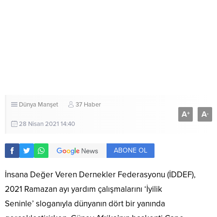
Dünya
Manşet
37 Haber
A
A
+
-
28 Nisan 2021 14:40
ABONE OL
İnsana Değer Veren Dernekler Federasyonu (İDDEF),
2021 Ramazan ayı yardım çalışmalarını ‘İyilik
Seninle’ sloganıyla dünyanın dört bir yanında