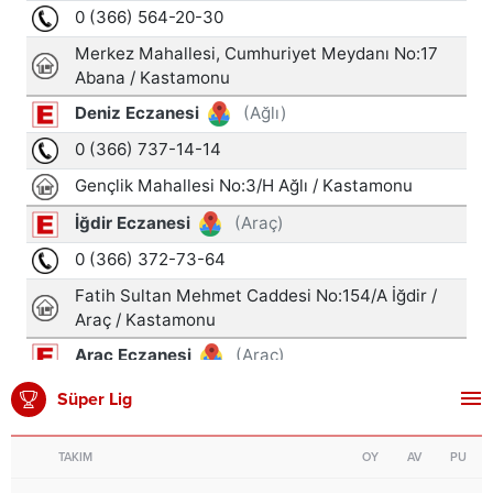
Süper Lig
TAKIM
OY
AV
PU