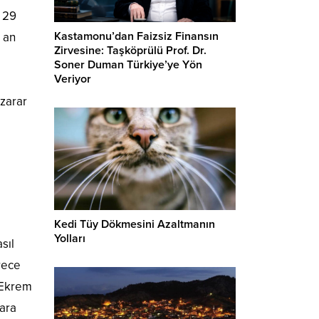
 29
Kastamonu’dan Faizsiz Finansın
 an
Zirvesine: Taşköprülü Prof. Dr.
Soner Duman Türkiye’ye Yön
Veriyor
 zarar
Kedi Tüy Dökmesini Azaltmanın
Yolları
sıl
erece
 Ekrem
lara