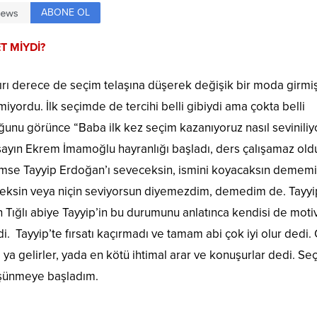
ABONE OL
T MİYDİ?
ırı derece de seçim telaşına düşerek değişik bir moda girmiş
yordu. İlk seçimde de tercihi belli gibiydi ama çokta belli
ğunu görünce “Baba ilk kez seçim kazanıyoruz nasıl seviniliy
sayın Ekrem İmamoğlu hayranlığı başladı, ders çalışamaz old
se Tayyip Erdoğan’ı seveceksin, ismini koyacaksın dememiş
ksin veya niçin seviyorsun diyemezdim, demedim de. Tayyi
 Tığlı abiye Tayyip’in bu durumunu anlatınca kendisi de moti
i. Tayyip’te fırsatı kaçırmadı ve tamam abi çok iyi olur dedi.
 ya gelirler, yada en kötü ihtimal arar ve konuşurlar dedi. Se
üşünmeye başladım.