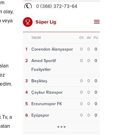
rum
 olay,
n veya
Süper Lig
TAKIM
OY
AV
PU
1
Corendon Alanyaspor
0
0
0
2
Amed Sportif
0
0
0
alan
Faaliyetler
mez
3
Beşiktaş
0
0
0
medim.
4
Çaykur Rizespor
0
0
0
5
Erzurumspor FK
0
0
0
6
Eyüpspor
0
0
0
 Tv, a
 atan