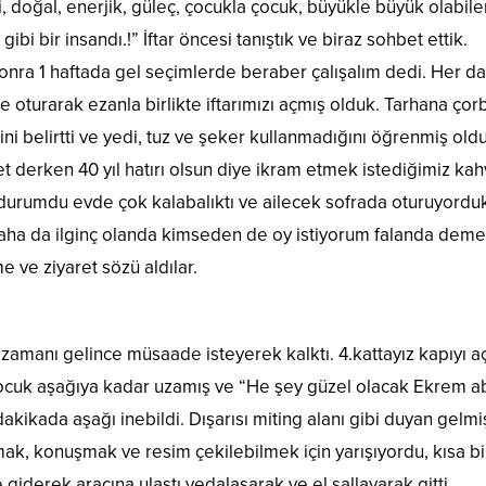
i, doğal, enerjik, güleç, çocukla çocuk, büyükle büyük olabile
ibi bir insandı.!” İftar öncesi tanıştık ve biraz sohbet ettik.
n sonra 1 haftada gel seçimlerde beraber çalışalım dedi. Her d
te oturarak ezanla birlikte iftarımızı açmış olduk. Tarhana çor
i belirtti ve yedi, tuz ve şeker kullanmadığını öğrenmiş old
ohbet derken 40 yıl hatırı olsun diye ikram etmek istediğimiz ka
r durumdu evde çok kalabalıktı ve ailecek sofrada oturuyordu
Daha da ilginç olanda kimseden de oy istiyorum falanda deme
 ve ziyaret sözü aldılar.
amanı gelince müsaade isteyerek kalktı. 4.kattayız kapıyı a
ocuk aşağıya kadar uzamış ve “He şey güzel olacak Ekrem a
 dakikada aşağı inebildi. Dışarısı miting alanı gibi duyan gelmi
ak, konuşmak ve resim çekilebilmek için yarışıyordu, kısa bi
iderek aracına ulaştı vedalaşarak ve el sallayarak gitti.