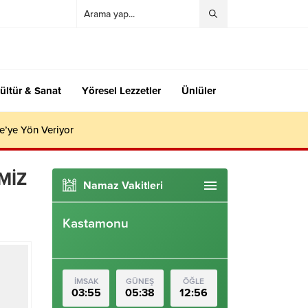
ültür & Sanat
Yöresel Lezzetler
Ünlüler
e’ye Yön Veriyor
MİZ
Namaz Vakitleri
Kastamonu
İMSAK
GÜNEŞ
ÖĞLE
03:55
05:38
12:56