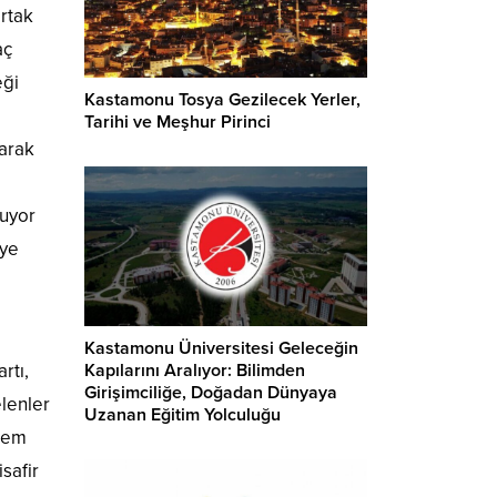
rtak
aç
eği
Kastamonu Tosya Gezilecek Yerler,
Tarihi ve Meşhur Pirinci
arak
luyor
iye
Kastamonu Üniversitesi Geleceğin
Kapılarını Aralıyor: Bilimden
rtı,
Girişimciliğe, Doğadan Dünyaya
elenler
Uzanan Eğitim Yolculuğu
krem
safir