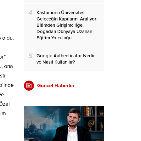
4
Kastamonu Üniversitesi
Geleceğin Kapılarını Aralıyor:
Bilimden Girişimciliğe,
Doğadan Dünyaya Uzanan
 oldu.
Eğitim Yolculuğu
5
Google Authenticator Nedir
or”
ve Nasıl Kullanılır?
u, ona
ti,
p’inde
Güncel Haberler
ve
 Özel
çim