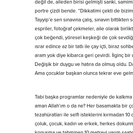
değil de, aileden birisi gelmişti sanki, samim
portre çizdi bende. “Dikkatimi çekti de bizim g
Tayyip’e sen sınavına çalış, sınavın bittikte
espriler, fotoğraf çekmeler, aile olarak birlik
çok beğendi, yöresel keşkeği de çok sevdiğin
ısrar edince az bir tatlı ile çay içti, biraz s
aram yok diye kibarca geri çevirdi. İlginç bi
Değişik bir duygu ve hatıra da olmuş oldu. 
Ama çocuklar başkan olunca tekrar eve gelme
Tabi başka programlar nedeniyle de kalkma z
aman Allah’ım o da ne? Her basamakta bir ç
tezahüratları ile selfi isteklerini kırmadan 10
çoluk, çocuk, kadın ve erkek, herkes dokunm
konuşma ve tahminen 10 metreyi yarım saate g