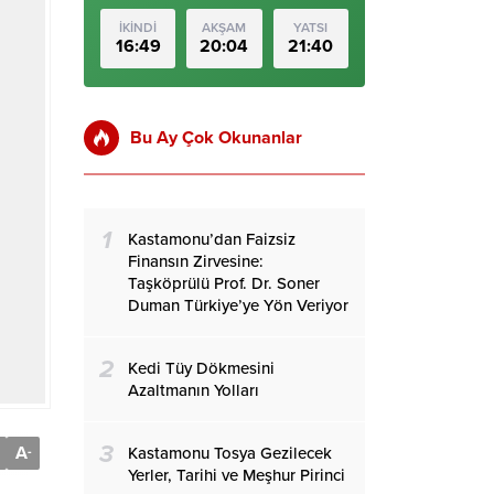
İKİNDİ
AKŞAM
YATSI
16:49
20:04
21:40
Bu Ay Çok Okunanlar
1
Kastamonu’dan Faizsiz
Finansın Zirvesine:
Taşköprülü Prof. Dr. Soner
Duman Türkiye’ye Yön Veriyor
2
Kedi Tüy Dökmesini
Azaltmanın Yolları
3
A
Kastamonu Tosya Gezilecek
-
Yerler, Tarihi ve Meşhur Pirinci