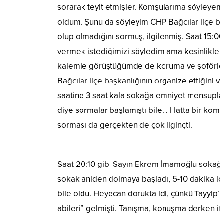
sorarak teyit etmişler. Komşularıma söyleye
oldum. Şunu da söyleyim CHP Bağcılar ilçe b
olup olmadığını sormuş, ilgilenmiş. Saat 15:0
vermek istediğimizi söyledim ama kesinlikle s
kalemle görüştüğümde de koruma ve şoförle
Bağcılar ilçe başkanlığının organize ettiğini
saatine 3 saat kala sokağa emniyet mensupla
diye sormalar başlamıştı bile… Hatta bir komş
sorması da gerçekten de çok ilginçti.
Saat 20:10 gibi Sayın Ekrem İmamoğlu sokağım
sokak aniden dolmaya başladı, 5-10 dakika iç
bile oldu. Heyecan dorukta idi, çünkü Tayyip
abileri” gelmişti. Tanışma, konuşma derken if