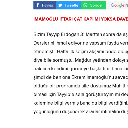
Paylaş
Tweetle
Gönder
İMAMOĞLU İFTARI ÇAT KAPI MI YOKSA DAVE
Bizim Tayyip Erdoğan 31 Marttan sonra da aş
Derslerini ihmal ediyor ne yapsam fayda vermi
etmemişti. Hatta ilk seçim akşamı önde oldu
diye bile sormuştu. Mağduriyetinden dolayı 
bakınca kendimi görmeye başladım, bana kim
şimdi de ben ona Ekrem İmamoğlu’nu sevece
olduğu bir programda aile dostumuz Muhittin
olması için Tayyip’e seni görüştüreyim mi ded
kalemine bilgi vermiş bana da bilgi verdiğini,
yoğunluğunu düşünerek ararlar ihtimalini d