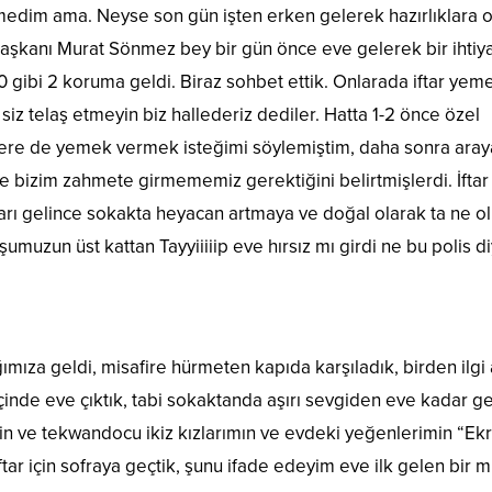
medim ama. Neyse son gün işten erken gelerek hazırlıklara o
aşkanı Murat Sönmez bey bir gün önce eve gelerek bir ihtiy
0 gibi 2 koruma geldi. Biraz sohbet ettik. Onlarada iftar yem
iz telaş etmeyin biz hallederiz dediler. Hatta 1-2 önce özel
re de yemek vermek isteğimi söylemiştim, daha sonra aray
 ve bizim zahmete girmememiz gerektiğini belirtmişlerdi. İftar
rı gelince sokakta heyacan artmaya ve doğal olarak ta ne o
umuzun üst kattan Tayyiiiiip eve hırsız mı girdi ne bu polis d
ıza geldi, misafire hürmeten kapıda karşıladık, birden ilgi a
inde eve çıktık, tabi sokaktanda aşırı sevgiden eve kadar g
’in ve tekwandocu ikiz kızlarımın ve evdeki yeğenlerimin “E
tar için sofraya geçtik, şunu ifade edeyim eve ilk gelen bir mi