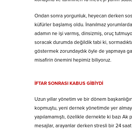
Ondan sonra yorgunluk, heyecan derken sosyal
küfürler başlamış oldu. İnanılmaz yorumlard
adamın ne işi varmış, dinsizmiş, oruç tutmuy
soracak durumda değildik tabi ki, sormadıkta
göstermek zorundaydık öyle de yapmaya gayre
misafirin önemini hepimiz biliyoruz.
İFTAR SONRASI KABUS GİBİYDİ
Uzun yıllar yönetim ve bir dönem başkanlığı
kopmuştu, yeni dernek yönetimde yer almaya
yapılamamıştı, özelikle dernekte ki bazı Ak p
mesajlar, arayanlar derken stresli bir 24 sa