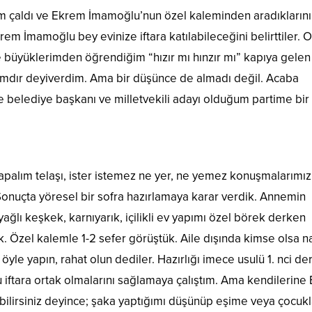
 çaldı ve Ekrem İmamoğlu’nun özel kaleminden aradıklarını
 İmamoğlu bey evinize iftara katılabileceğini belirttiler. O
 büyüklerimden öğrendiğim “hızır mı hınzır mı” kapıya gelen
amdır deyiverdim. Ama bir düşünce de almadı değil. Acaba
te belediye başkanı ve milletvekili adayı olduğum partime bir
e yapalım telaşı, ister istemez ne yer, ne yemez konuşmalarımız
 Sonuçta yöresel bir sofra hazırlamaya karar verdik. Annemin
ağlı keşkek, karnıyarık, içilikli ev yapımı özel börek derken
ık. Özel kalemle 1-2 sefer görüştük. Aile dışında kimse olsa na
 öyle yapın, rahat olun dediler. Hazırlığı imece usulü 1. nci d
 iftara ortak olmalarını sağlamaya çalıştım. Ama kendilerine
ebilirsiniz deyince; şaka yaptığımı düşünüp eşime veya çocuk