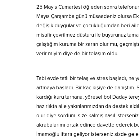
25 Mayıs Cumartesi öğleden sonra telefonum
Mayıs Çarşamba günü müsaadeniz olursa Ekrem
değişik duygular ve çocukluğumdan beri aile
misafir çevrilmez düsturu ile buyurunuz tam
çalıştığım kuruma bir zararı olur mu, geçmiş
verir miyim diye de bir telaşım oldu.
Tabi evde tatlı bir telaş ve stres başladı, n
artmaya başladı. Bir kaç kişiye de danıştım.
kardığı kuru tarhana, yöresel bol Daday terey
hazırlıkta aile yakınlarımızdan da destek ald
olur diye sordum, size kalmış nasıl isterseniz
akrabalarımı ortak edince davette ederek bu
İmamoğlu iftara geliyor isterseniz sizde gel