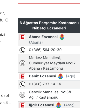
er,
du. O
ı
izi
e
, özel
pan 4 –