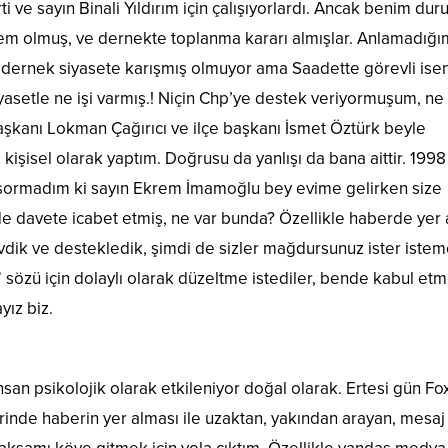
i ve sayın Binali Yıldırım için çalışıyorlardı. Ancak benim du
em olmuş, ve dernekte toplanma kararı almışlar. Anlamadığım
a dernek siyasete karışmış olmuyor ama Saadette görevli ise
yasetle ne işi varmış.! Niçin Chp’ye destek veriyormuşum, ne
kanı Lokman Çağırıcı ve ilçe başkanı İsmet Öztürk beyle
kişisel olarak yaptım. Doğrusu da yanlışı da bana aittir. 1998
e sormadım ki sayın Ekrem İmamoğlu bey evime gelirken size
e davete icabet etmiş, ne var bunda? Özellikle haberde yer 
ik ve destekledik, şimdi de sizler mağdursunuz ister iste
 sözü için dolaylı olarak düzeltme istediler, bende kabul et
ız biz.
an psikolojik olarak etkileniyor doğal olarak. Ertesi gün Fox
inde haberin yer alması ile uzaktan, yakından arayan, mesaj