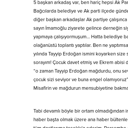
5 başkan arkadaş var, ben hariç hepsi Ak Part
Bağcılarda belediye ve Ak parti ilçede günd
diğer başkan arkadaşlar Ak partiye çalışınc
sayın İmamoğlu ziyarete gelince derneğin si
yapmaya çalışıyormuşum… Hatta belediye baş
olağanüstü toplantı yaptılar. Ben ne yaptımsa 
yılında Tayyip Erdoğan ismini koyarken siz
sorayım! Çocuk davet etmiş ve Ekrem abisi d
“o zaman Tayyip Erdoğan mağdurdu, onu sevd
çocuk sizi seviyor ve buna engel olamıyoruz”
Misafirin ve mağdurun mensubiyetine bakmay
Tabi devamlı böyle bir ortam olmadığından ins
haber başta olmak üzere ana haber bültenler