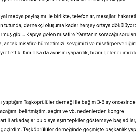
 medya paylaşımı ile birlikte, telefonlar, mesajlar, hakaretl
an tutunda, dernekçi oluşuma kadar herşey ortaya dökülüyor
ormuş gibi… Kapıya gelen misafire Yaratanın soracağı sorular
, ancak misafire hürmetimizi, sevgimizi ve misafirperverliğim
t ettik. Kim olsa da aynısını yapardık, bizim geleneğimizd
nı yaptığım Taşköprülüler derneği ile bağım 3-5 ay öncesinde
cağımı belirtmiştim, seçim ve vb. nedenlerden kongre
artili arkadaşlar bu olaya aşırı tepkiler göstemeye başladılar
at geçirdim. Taşköprülüler derneğinde geçmişte başkanlık ya