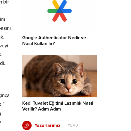
n bir
aim
basını
uk,
Google Authenticator Nedir ve
Nasıl Kullanılır?
hveyi
k.
di.
çınca
Kedi Tuvalet Eğitimi Lazımlık Nasıl
bi”
Verilir? Adım Adım
ş,
r
Yazarlarımız
TÜMÜ