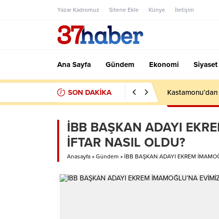
Yazar Kadromuz
Sitene Ekle
Künye
İletişim
Ana Sayfa
Gündem
Ekonomi
Siyaset
SON DAKİKA
Kastamonu’dan F
İBB BAŞKAN ADAYI EKRE
İFTAR NASIL OLDU?
Anasayfa
»
Gündem
»
İBB BAŞKAN ADAYI EKREM İMAMOĞ