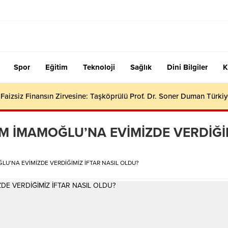
Spor
Eğitim
Teknoloji
Sağlık
Dini Bilgiler
K
aizsiz Finansın Zirvesine: Taşköprülü Prof. Dr. Soner Duman Türkiy
M İMAMOĞLU’NA EVİMİZDE VERDİĞİ
LU’NA EVİMİZDE VERDİĞİMİZ İFTAR NASIL OLDU?