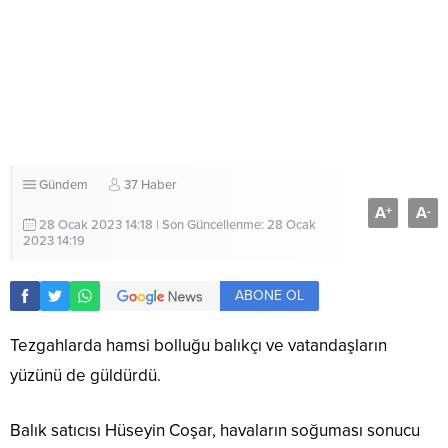
Gündem
37 Haber
A
A
+
-
28 Ocak 2023 14:18 | Son Güncellenme: 28 Ocak
2023 14:19
ABONE OL
Tezgahlarda hamsi bolluğu balıkçı ve vatandaşların
yüzünü de güldürdü.
Balık satıcısı Hüseyin Coşar, havaların soğuması sonucu