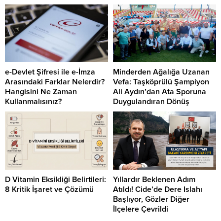
e-Devlet Şifresi ile e-İmza
Minderden Ağalığa Uzanan
Arasındaki Farklar Nelerdir?
Vefa: Taşköprülü Şampiyon
Hangisini Ne Zaman
Ali Aydın’dan Ata Sporuna
Kullanmalısınız?
Duygulandıran Dönüş
D Vitamin Eksikliği Belirtileri:
Yıllardır Beklenen Adım
8 Kritik İşaret ve Çözümü
Atıldı! Cide’de Dere Islahı
Başlıyor, Gözler Diğer
İlçelere Çevrildi