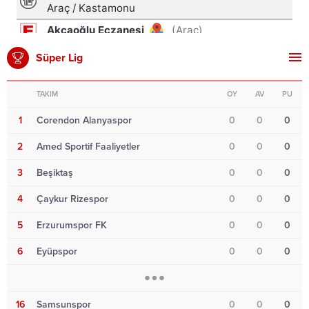
Süper Lig
TAKIM
OY
AV
PU
1
Corendon Alanyaspor
0
0
0
2
Amed Sportif Faaliyetler
0
0
0
3
Beşiktaş
0
0
0
4
Çaykur Rizespor
0
0
0
5
Erzurumspor FK
0
0
0
6
Eyüpspor
0
0
0
16
Samsunspor
0
0
0