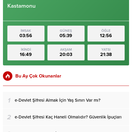
Kastamonu
İMSAK
GÜNEŞ
ÖĞLE
03:56
05:39
12:56
İKİNDİ
AKŞAM
YATSI
16:49
20:03
21:38
Bu Ay Çok Okunanlar
1
e-Devlet Şifresi Almak İçin Yaş Sınırı Var mı?
2
e-Devlet Şifresi Kaç Haneli Olmalıdır? Güvenlik İpuçları