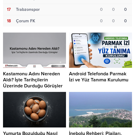
17
Trabzonspor
0
0
0
18
Çorum FK
0
0
0
Kastamonu Adını Nereden
Android Telefonda Parmak
Aldı? İşte Tarihçilerin
İzi ve Yüz Tanıma Kurulumu
Üzerinde Durduğu Görüşler
Yumurta Bozulduğu Nasıl
İnebolu Rehberi: Plajları,