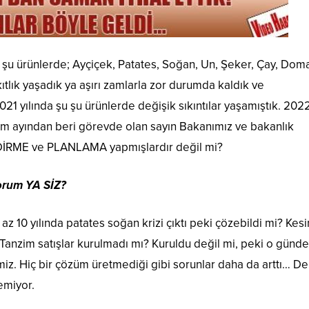
şu şu ürünlerde; Ayçiçek, Patates, Soğan, Un, Şeker, Çay, Dom
lık yaşadık ya aşırı zamlarla zor durumda kaldık ve
21 yılında şu şu ürünlerde değişik sıkıntılar yaşamıştık. 202
sım ayından beri görevde olan sayın Bakanımız ve bakanlık
NDİRME ve PLANLAMA yapmışlardır değil mi?
yorum YA SİZ?
10 yılında patates soğan krizi çıktı peki çözebildi mi? Kesi
anzim satışlar kurulmadı mı? Kuruldu değil mi, peki o günd
miz. Hiç bir çözüm üretmediği gibi sorunlar daha da arttı… 
emiyor.