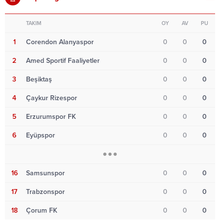
TAKIM
OY
AV
PU
1
Corendon Alanyaspor
0
0
0
2
Amed Sportif Faaliyetler
0
0
0
3
Beşiktaş
0
0
0
4
Çaykur Rizespor
0
0
0
5
Erzurumspor FK
0
0
0
6
Eyüpspor
0
0
0
16
Samsunspor
0
0
0
17
Trabzonspor
0
0
0
18
Çorum FK
0
0
0