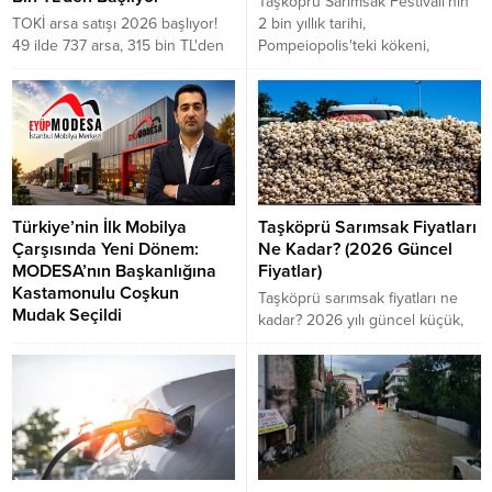
Taşköprü Sarımsak Festivali'nin
bulunuldu
TOKİ arsa satışı 2026 başlıyor!
2 bin yıllık tarihi,
49 ilde 737 arsa, 315 bin TL'den
Pompeiopolis'teki kökeni,
başlayan fiyatlarla açık artırmada.
kutlama gelenekleri ve güncel
48 ay vade, %15 peşin indirim ve
etkinlikleri hakkında merak
başvuru detayları.
edilen her şey.
Türkiye’nin İlk Mobilya
Taşköprü Sarımsak Fiyatları
Çarşısında Yeni Dönem:
Ne Kadar? (2026 Güncel
MODESA’nın Başkanlığına
Fiyatlar)
Kastamonulu Coşkun
Taşköprü sarımsak fiyatları ne
Mudak Seçildi
kadar? 2026 yılı güncel küçük,
Türkiye'nin ilk mobilya çarşısı
orta, büyük ve duble boy
olma özelliğini taşıyan Eyüp
Taşköprü sarımsağı kg fiyatları
MODESA Mobilyacılar Çarşısı
ve detaylı alım rehberi bu
Kooperatifi'nde başkanlık
yazımızda.
görevine Kastamonulu iş insanı
Coşkun Mudak seçildi. Bozkurtlu
Mudak, sektörün en önemli