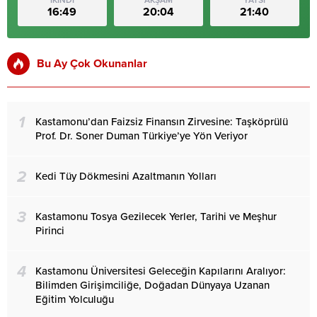
16:49
20:04
21:40
Bu Ay Çok Okunanlar
1
Kastamonu’dan Faizsiz Finansın Zirvesine: Taşköprülü
Prof. Dr. Soner Duman Türkiye’ye Yön Veriyor
2
Kedi Tüy Dökmesini Azaltmanın Yolları
3
Kastamonu Tosya Gezilecek Yerler, Tarihi ve Meşhur
Pirinci
4
Kastamonu Üniversitesi Geleceğin Kapılarını Aralıyor:
Bilimden Girişimciliğe, Doğadan Dünyaya Uzanan
Eğitim Yolculuğu