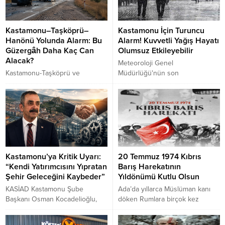
yolu ulaşıma kapandı. Bölgede
DSİ, AFAD ve Cide Belediyesi
ekipleri aralıksız çalışma
Kastamonu–Taşköprü–
Kastamonu İçin Turuncu
yürütüyor.
Hanönü Yolunda Alarm: Bu
Alarm! Kuvvetli Yağış Hayatı
Güzergâh Daha Kaç Can
Olumsuz Etkileyebilir
Alacak?
Meteoroloji Genel
Kastamonu-Taşköprü ve
Müdürlüğü'nün son
Taşköprü-Hanönü
değerlendirmelerine göre
güzergâhlarında peş peşe
Kastamonu'da çok kuvvetli
yaşanan ölümlü ve yaralanmalı
sağanak ve gök gürültülü
kazalar endişeyi büyütüyor.
sağanak yağış bekleniyor.
Sürücüler gevşek mıcır,
Kastamonu Valiliği, turuncu
kayganlaşan yol yüzeyi, dar
meteorolojik uyarı yayımlayarak
kesimler ve yetersiz uyarılara
vatandaşları sel, su baskını ve
dikkat çekerken, güzergâhın
ulaşımda yaşanabilecek
Kastamonu’ya Kritik Uyarı:
20 Temmuz 1974 Kıbrıs
kapsamlı bir trafik güvenliği
olumsuzluklara karşı dikkatli
“Kendi Yatırımcısını Yıpratan
Barış Harekatının
incelemesinden geçirilmesi
olmaya çağırdı.
Şehir Geleceğini Kaybeder”
Yıldönümü Kutlu Olsun
isteniyor.
KASİAD Kastamonu Şube
Ada’da yıllarca Müslüman kanı
Başkanı Osman Kocadelioğlu,
döken Rumlara birçok kez
Uğurlu Hospital ve Kastamonulu
müdahale edilmek istenmiş fakat
iş insanlarıyla ilgili tartışmalara
dönemin hükümetleri muvaffak