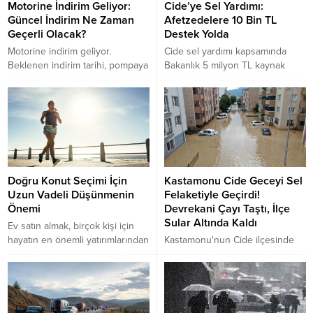
üretim ve ticaret merkezlerinden
Motorine İndirim Geliyor:
Cide’ye Sel Yardımı:
biri olan MODESA'da yeni
Güncel İndirim Ne Zaman
Afetzedelere 10 Bin TL
döneme liderlik edecek.
Geçerli Olacak?
Destek Yolda
Motorine indirim geliyor.
Cide sel yardımı kapsamında
Beklenen indirim tarihi, pompaya
Bakanlık 5 milyon TL kaynak
olası etkisi, fiyatlara yansıması ve
aktardı. Hane başına 10 bin TL
sürücüler için önemli detayları
ödeme detayları ve başvuru
bu rehberde öğrenin.
süreci burada.
Doğru Konut Seçimi İçin
Kastamonu Cide Geceyi Sel
Uzun Vadeli Düşünmenin
Felaketiyle Geçirdi!
Önemi
Devrekani Çayı Taştı, İlçe
Sular Altında Kaldı
Ev satın almak, birçok kişi için
hayatın en önemli yatırımlarından
Kastamonu'nun Cide ilçesinde
biridir. Bu nedenle karar verirken
gece boyunca etkili olan kuvvetli
yalnızca mevcut ihtiyaçlara
sağanak yağış, Devrekani
değil.gelecekte oluşabilecek
Çayı'nın taşmasına neden oldu.
beklentilere de odaklanmak
Evler, iş yerleri ve araçlar sular
gerekir.
altında kalırken, Cide-Bartın kara