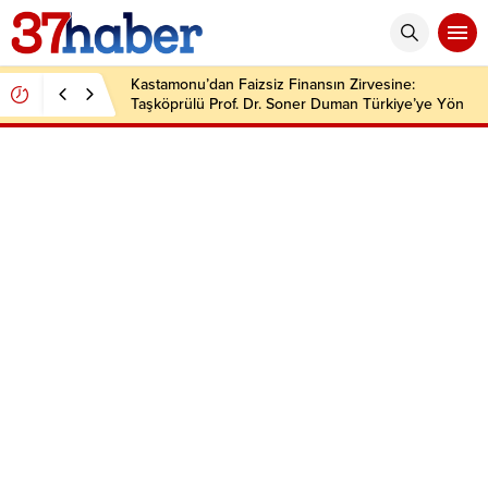
Kastamonu’dan Faizsiz Finansın Zirvesine:
Taşköprülü Prof. Dr. Soner Duman Türkiye’ye Yön
Veriyor