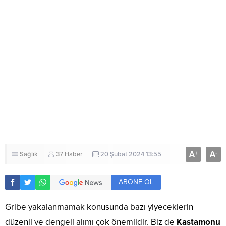
A
A
+
-
Sağlık
37 Haber
20 Şubat 2024 13:55
ABONE OL
Gribe yakalanmamak konusunda bazı yiyeceklerin
düzenli ve dengeli alımı çok önemlidir. Biz de
Kastamonu