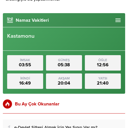
Namaz Vakitleri
Kastamonu
İMSAK
GÜNEŞ
ÖĞLE
03:55
05:38
12:56
İKİNDİ
AKŞAM
YATSI
16:49
20:04
21:40
Bu Ay Çok Okunanlar
1
e-Devlet Şifresi Almak İçin Yaş Sınırı Var mı?