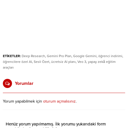
ETİKETLER:
Deep Research
,
Gemini Pro Plan
,
Google Gemini
,
öğrenci indirimi
,
öğrencilere özel AI
,
Sesli Özet
,
ücretsiz AI planı
,
Veo 3
,
yapay zekâ eğitim
araçları
Yorumlar
Yorum yapabilmek için
oturum açmalısınız
.
Henüz yorum yapılmamış. İlk yorumu yukarıdaki form