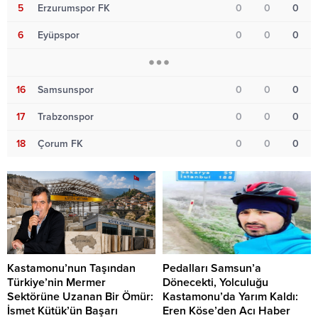
5
Erzurumspor FK
0
0
0
6
Eyüpspor
0
0
0
16
Samsunspor
0
0
0
17
Trabzonspor
0
0
0
18
Çorum FK
0
0
0
Kastamonu’nun Taşından
Pedalları Samsun’a
Türkiye’nin Mermer
Dönecekti, Yolculuğu
Sektörüne Uzanan Bir Ömür:
Kastamonu’da Yarım Kaldı:
İsmet Kütük’ün Başarı
Eren Köse’den Acı Haber