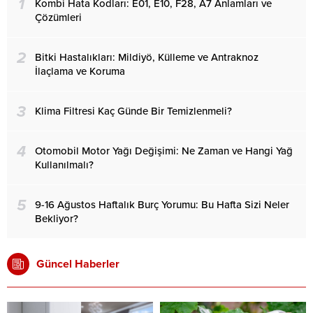
1
Kombi Hata Kodları: E01, E10, F28, A7 Anlamları ve
Çözümleri
2
Bitki Hastalıkları: Mildiyö, Külleme ve Antraknoz
İlaçlama ve Koruma
3
Klima Filtresi Kaç Günde Bir Temizlenmeli?
4
Otomobil Motor Yağı Değişimi: Ne Zaman ve Hangi Yağ
Kullanılmalı?
5
9-16 Ağustos Haftalık Burç Yorumu: Bu Hafta Sizi Neler
Bekliyor?
Güncel Haberler