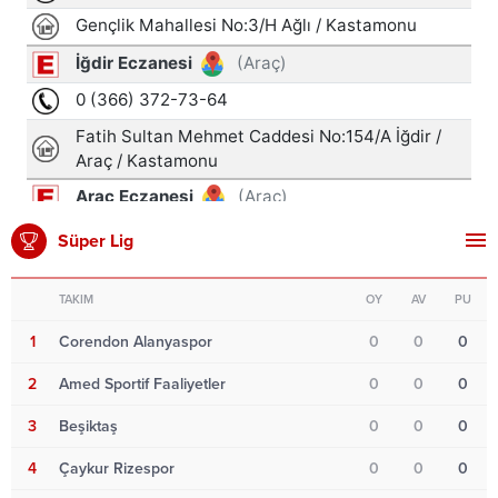
Süper Lig
TAKIM
OY
AV
PU
1
Corendon Alanyaspor
0
0
0
2
Amed Sportif Faaliyetler
0
0
0
3
Beşiktaş
0
0
0
4
Çaykur Rizespor
0
0
0