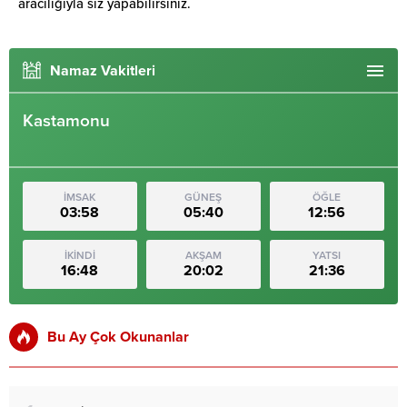
aracılığıyla siz yapabilirsiniz.
Namaz Vakitleri
Kastamonu
İMSAK
GÜNEŞ
ÖĞLE
03:58
05:40
12:56
İKİNDİ
AKŞAM
YATSI
16:48
20:02
21:36
Bu Ay Çok Okunanlar