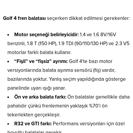
Golf 4 fren balatası
seçerken dikkat edilmesi gerekenler:
Motor seçeneği belirleyicidir:
1.4 ve 1.6 8V/16V
benzinli, 1.8 T (150 HP), 1.9 TDI (90/110/130 HP) ve 2.3 V5
motorlar farklı balata kullanır.
“Fişli” ve “fişsiz” ayrımı:
Golf 4’te bazı motor
versiyonlarında balata aşınma sensörü (fiş) vardır,
bazılarında yoktur. Yanlış seçim yapıldığında gösterge
panelinde uyarı ışığı yanar.
Ön ve arka balata farkı:
Ön balatalar genellikle daha
pahalıdır çünkü frenlemenin yaklaşık %70’i ön
tekerlekten gerçekleşir.
R32 ve GTI farkı:
Performans versiyonları için özel
boyutlu balatalar gerekir.