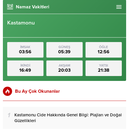
Namaz Vakitleri
Kastamonu
İMSAK
GÜNEŞ
ÖĞLE
03:56
05:39
12:56
İKİNDİ
AKŞAM
YATSI
16:49
20:03
21:38
Bu Ay Çok Okunanlar
1
Kastamonu Cide Hakkında Genel Bilgi: Plajları ve Doğal
Güzellikleri