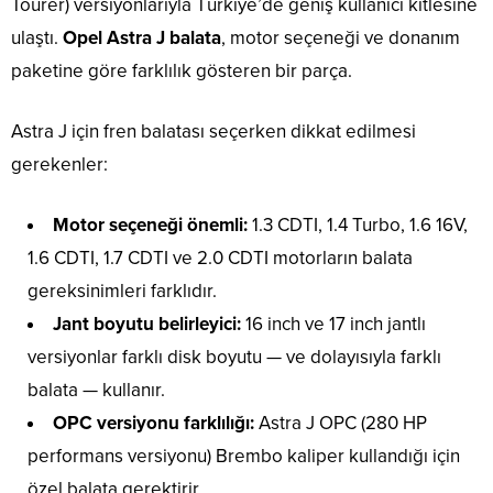
Tourer) versiyonlarıyla Türkiye’de geniş kullanıcı kitlesine
ulaştı.
Opel Astra J balata
, motor seçeneği ve donanım
paketine göre farklılık gösteren bir parça.
Astra J için fren balatası seçerken dikkat edilmesi
gerekenler:
Motor seçeneği önemli:
1.3 CDTI, 1.4 Turbo, 1.6 16V,
1.6 CDTI, 1.7 CDTI ve 2.0 CDTI motorların balata
gereksinimleri farklıdır.
Jant boyutu belirleyici:
16 inch ve 17 inch jantlı
versiyonlar farklı disk boyutu — ve dolayısıyla farklı
balata — kullanır.
OPC versiyonu farklılığı:
Astra J OPC (280 HP
performans versiyonu) Brembo kaliper kullandığı için
özel balata gerektirir.