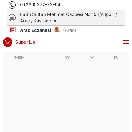
Süper Lig
TAKIM
OY
AV
PU