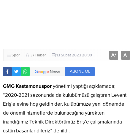
A
A
+
-
Spor
37 Haber
13 Şubat 2023 20:30
ABONE OL
GMG Kastamonuspor
yönetimi yaptığı açıklamada;
“2020-2021 sezonunda da kulübümüzü çalıştıran Levent
Eriş’e evine hoş geldin der, kulübümüze yeni dönemde
de önemli hizmetlerde bulunacağına yürekten
inandığımız Teknik Direktörümüz Eriş’e çalışmalarında
üstün başarılar dileriz” denildi.