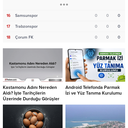
16
Samsunspor
0
0
0
17
Trabzonspor
0
0
0
18
Çorum FK
0
0
0
Kastamonu Adını Nereden
Android Telefonda Parmak
Aldı? İşte Tarihçilerin
İzi ve Yüz Tanıma Kurulumu
Üzerinde Durduğu Görüşler