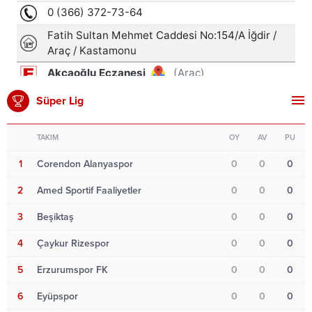
Süper Lig
TAKIM
OY
AV
PU
1
Corendon Alanyaspor
0
0
0
2
Amed Sportif Faaliyetler
0
0
0
3
Beşiktaş
0
0
0
4
Çaykur Rizespor
0
0
0
5
Erzurumspor FK
0
0
0
6
Eyüpspor
0
0
0