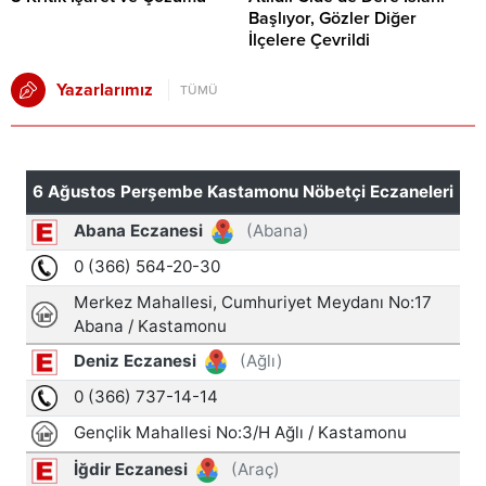
Başlıyor, Gözler Diğer
İlçelere Çevrildi
Yazarlarımız
TÜMÜ