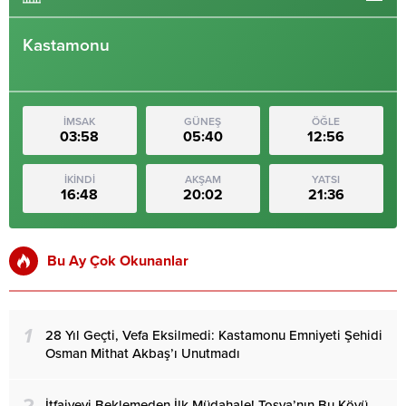
Kastamonu
İMSAK
GÜNEŞ
ÖĞLE
03:58
05:40
12:56
İKİNDİ
AKŞAM
YATSI
16:48
20:02
21:36
Bu Ay Çok Okunanlar
1
28 Yıl Geçti, Vefa Eksilmedi: Kastamonu Emniyeti Şehidi
Osman Mithat Akbaş’ı Unutmadı
İtfaiyeyi Beklemeden İlk Müdahale! Tosya’nın Bu Köyü