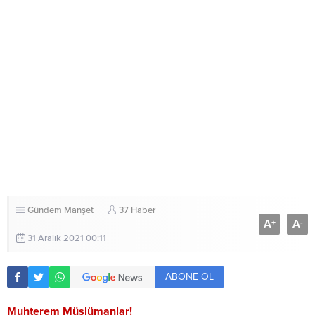
Gündem
Manşet
37 Haber
A
A
+
-
31 Aralık 2021 00:11
ABONE OL
Muhterem Müslümanlar!