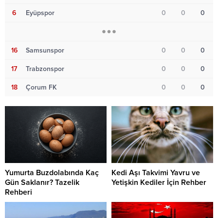
6
Eyüpspor
0
0
0
16
Samsunspor
0
0
0
17
Trabzonspor
0
0
0
18
Çorum FK
0
0
0
Yumurta Buzdolabında Kaç
Kedi Aşı Takvimi Yavru ve
Gün Saklanır? Tazelik
Yetişkin Kediler İçin Rehber
Rehberi