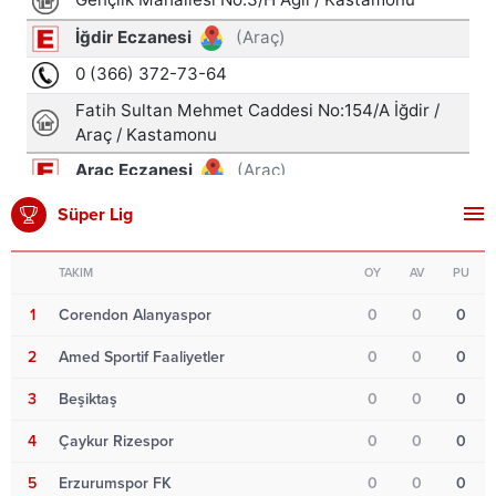
Süper Lig
TAKIM
OY
AV
PU
1
Corendon Alanyaspor
0
0
0
2
Amed Sportif Faaliyetler
0
0
0
3
Beşiktaş
0
0
0
4
Çaykur Rizespor
0
0
0
5
Erzurumspor FK
0
0
0