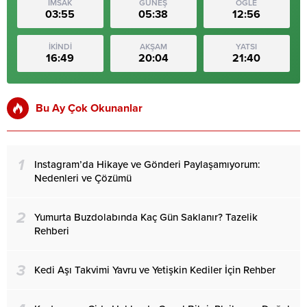
İMSAK
GÜNEŞ
ÖĞLE
03:55
05:38
12:56
İKİNDİ
AKŞAM
YATSI
16:49
20:04
21:40
Bu Ay Çok Okunanlar
1
Instagram’da Hikaye ve Gönderi Paylaşamıyorum:
Nedenleri ve Çözümü
2
Yumurta Buzdolabında Kaç Gün Saklanır? Tazelik
Rehberi
3
Kedi Aşı Takvimi Yavru ve Yetişkin Kediler İçin Rehber