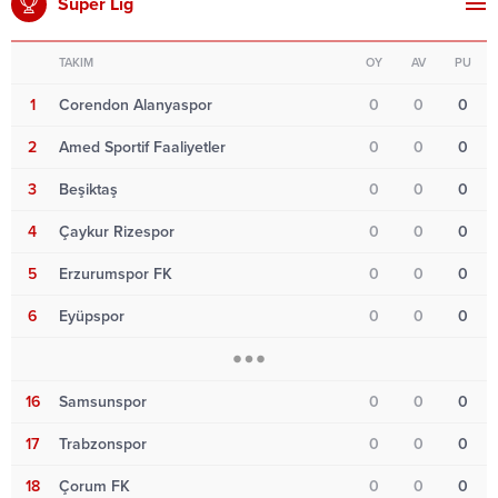
Süper Lig
TAKIM
OY
AV
PU
1
Corendon Alanyaspor
0
0
0
2
Amed Sportif Faaliyetler
0
0
0
3
Beşiktaş
0
0
0
4
Çaykur Rizespor
0
0
0
5
Erzurumspor FK
0
0
0
6
Eyüpspor
0
0
0
16
Samsunspor
0
0
0
17
Trabzonspor
0
0
0
18
Çorum FK
0
0
0