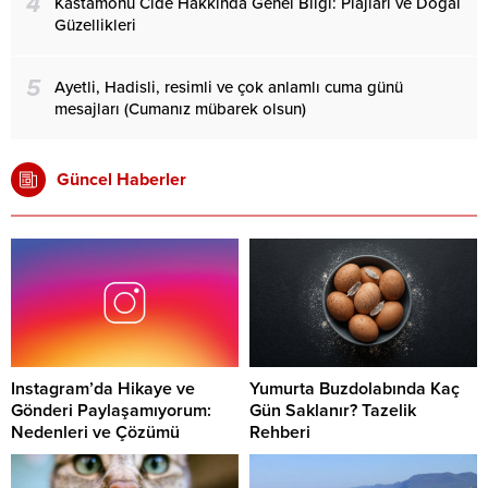
4
Kastamonu Cide Hakkında Genel Bilgi: Plajları ve Doğal
Güzellikleri
5
Ayetli, Hadisli, resimli ve çok anlamlı cuma günü
mesajları (Cumanız mübarek olsun)
Güncel Haberler
Instagram’da Hikaye ve
Yumurta Buzdolabında Kaç
Gönderi Paylaşamıyorum:
Gün Saklanır? Tazelik
Nedenleri ve Çözümü
Rehberi