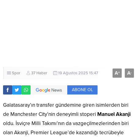
A
A
+
-
Spor
37 Haber
19 Ağustos 2025 15:47
ABONE OL
Galatasaray’ın transfer gündemine giren isimlerden biri
de Manchester City’nin deneyimli stoperi
Manuel Akanji
oldu. İsviçre Milli Takımı’nın da vazgeçilmezlerinden biri
olan Akanji, Premier League’de kazandığı tecrübeyle