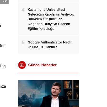
A
-
4
Kastamonu Üniversitesi
Geleceğin Kapılarını Aralıyor:
Bilimden Girişimciliğe,
Doğadan Dünyaya Uzanan
n
Eğitim Yolculuğu
5
Google Authenticator Nedir
’den
ve Nasıl Kullanılır?
Güncel Haberler
 Lig
imza