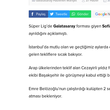
Galatasaray Haberleri
Manşet
37 Haber
3
Paylaş
Tweetle
Gönder
Süper Lig’de
Galatasaray
forması giyen
Sof
ayrıldığını açıklamıştı.
İstanbul’da mutlu olan ve geçtiğimiz aylarda
gelen tekliflere sıcak bakıyor.
Arap ülkelerinden teklif alan Cezayirli yıldı
ekibi Başakşehir ile görüşmeyi kabul ettiği bel
Emre Belözoğlu’nun çalıştırdığı kulüpten 2 s
atması bekleniyor.