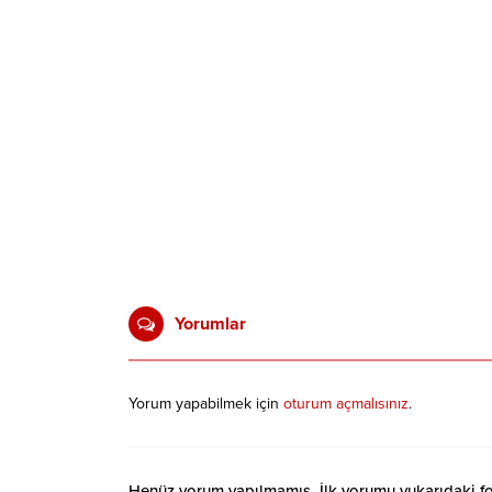
Yorumlar
Yorum yapabilmek için
oturum açmalısınız
.
Henüz yorum yapılmamış. İlk yorumu yukarıdaki form