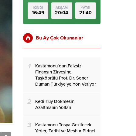
İKİNDİ
AKŞAM
YATSI
16:49
20:04
21:40
Bu Ay Çok Okunanlar
1
Kastamonu’dan Faizsiz
Finansın Zirvesine:
Taşköprülü Prof. Dr. Soner
Duman Türkiye’ye Yön Veriyor
2
Kedi Tüy Dökmesini
Azaltmanın Yolları
3
Kastamonu Tosya Gezilecek
Yerler, Tarihi ve Meşhur Pirinci