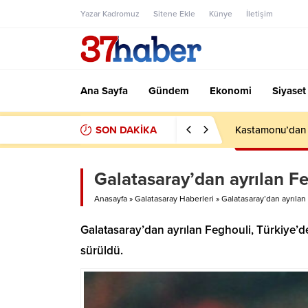
Yazar Kadromuz
Sitene Ekle
Künye
İletişim
Ana Sayfa
Gündem
Ekonomi
Siyaset
SON DAKİKA
Kastamonu’dan F
Galatasaray’dan ayrılan Feg
Anasayfa
»
Galatasaray Haberleri
»
Galatasaray’dan ayrılan 
Galatasaray’dan ayrılan Feghouli, Türkiye’de
sürüldü.