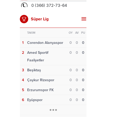
Süper Lig
TAKIM
OY
AV
PU
1
Corendon Alanyaspor
0
0
0
2
Amed Sportif
0
0
0
Faaliyetler
3
Beşiktaş
0
0
0
4
Çaykur Rizespor
0
0
0
5
Erzurumspor FK
0
0
0
6
Eyüpspor
0
0
0