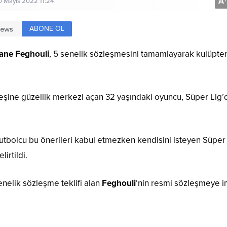
A
+
0 Mayıs 2022 11:24
ABONE OL
iane Feghouli
, 5 senelik sözleşmesini tamamlayarak kulüpte
 eşine güzellik merkezi açan 32 yaşındaki oyuncu, Süper Lig
z futbolcu bu önerileri kabul etmezken kendisini isteyen Süper
irtildi.
enelik sözleşme teklifi alan
Feghouli
‘nin resmi sözleşmeye 