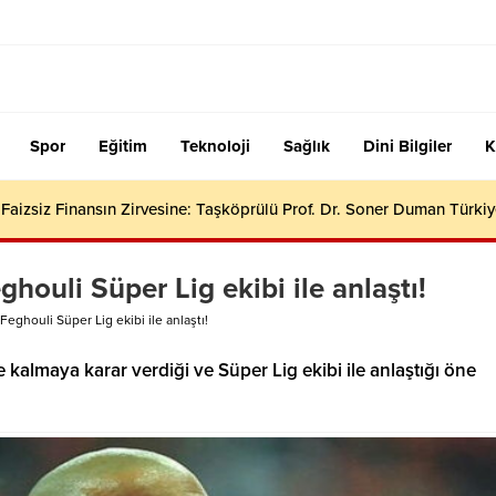
Spor
Eğitim
Teknoloji
Sağlık
Dini Bilgiler
K
aizsiz Finansın Zirvesine: Taşköprülü Prof. Dr. Soner Duman Türkiy
houli Süper Lig ekibi ile anlaştı!
Feghouli Süper Lig ekibi ile anlaştı!
 kalmaya karar verdiği ve Süper Lig ekibi ile anlaştığı öne