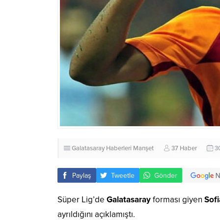
Galatasaray Haberleri
Manşet
37 Haber
3
Paylaş
Tweetle
Gönder
Süper Lig’de
Galatasaray
forması giyen
Sof
ayrıldığını açıklamıştı.