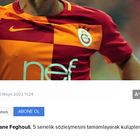
A
+
0 Mayıs 2022 11:24
ABONE OL
iane Feghouli
, 5 senelik sözleşmesini tamamlayarak kulüpte