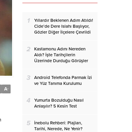
1
Yıllardır Beklenen Adım Atıldı!
Cide’de Dere Islahı Başlıyor,
Gözler Diğer İlçelere Çevrildi
2
Kastamonu Adını Nereden
Aldı? İşte Tarihçilerin
Üzerinde Durduğu Görüşler
3
Android Telefonda Parmak İzi
ve Yüz Tanıma Kurulumu
A
-
4
Yumurta Bozulduğu Nasıl
Anlaşılır? 5 Kesin Test
n
5
İnebolu Rehberi: Plajları,
Tarihi, Nerede, Ne Yenir?