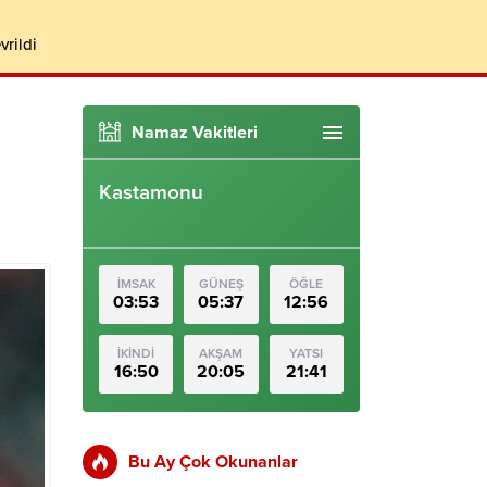
vrildi
Namaz Vakitleri
Kastamonu
İMSAK
GÜNEŞ
ÖĞLE
03:53
05:37
12:56
İKİNDİ
AKŞAM
YATSI
16:50
20:05
21:41
Bu Ay Çok Okunanlar