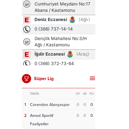
Süper Lig
TAKIM
OY
AV
PU
1
Corendon Alanyaspor
0
0
0
2
Amed Sportif
0
0
0
Faaliyetler