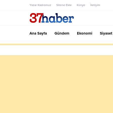
Yazar Kadromuz
Sitene Ekle
Künye
İletişim
Ana Sayfa
Gündem
Ekonomi
Siyaset