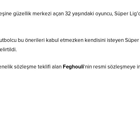
 eşine güzellik merkezi açan 32 yaşındaki oyuncu, Süper Lig
z futbolcu bu önerileri kabul etmezken kendisini isteyen Süper
irtildi.
enelik sözleşme teklifi alan
Feghouli
‘nin resmi sözleşmeye 