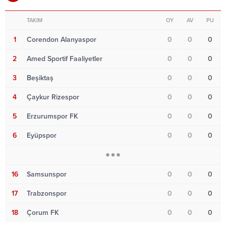
TAKIM
OY
AV
PU
1
Corendon Alanyaspor
0
0
0
2
Amed Sportif Faaliyetler
0
0
0
3
Beşiktaş
0
0
0
4
Çaykur Rizespor
0
0
0
5
Erzurumspor FK
0
0
0
6
Eyüpspor
0
0
0
16
Samsunspor
0
0
0
17
Trabzonspor
0
0
0
18
Çorum FK
0
0
0