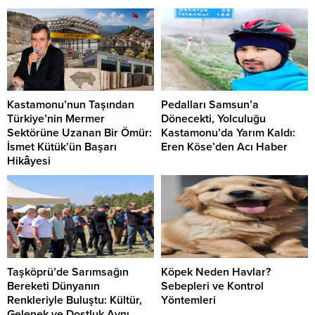
Kastamonu’nun Taşından
Pedalları Samsun’a
Türkiye’nin Mermer
Dönecekti, Yolculuğu
Sektörüne Uzanan Bir Ömür:
Kastamonu’da Yarım Kaldı:
İsmet Kütük’ün Başarı
Eren Köse’den Acı Haber
Hikâyesi
Taşköprü’de Sarımsağın
Köpek Neden Havlar?
Bereketi Dünyanın
Sebepleri ve Kontrol
Renkleriyle Buluştu: Kültür,
Yöntemleri
Gelenek ve Dostluk Aynı