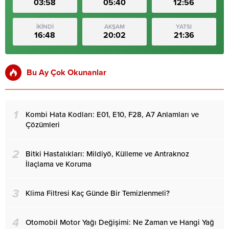
03:58
05:40
12:56
İKİNDİ
AKŞAM
YATSI
16:48
20:02
21:36
Bu Ay Çok Okunanlar
1
Kombi Hata Kodları: E01, E10, F28, A7 Anlamları ve
Çözümleri
2
Bitki Hastalıkları: Mildiyö, Külleme ve Antraknoz
İlaçlama ve Koruma
3
Klima Filtresi Kaç Günde Bir Temizlenmeli?
4
Otomobil Motor Yağı Değişimi: Ne Zaman ve Hangi Yağ