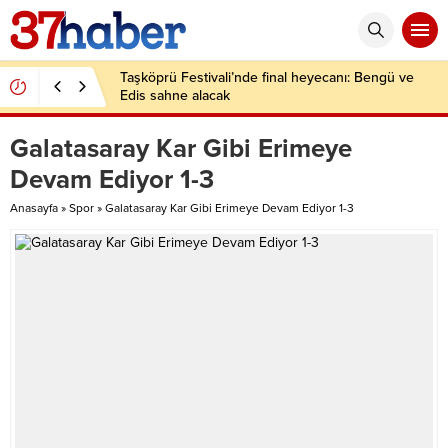
Taşköprü Festivali’nde final heyecanı: Bengü ve
Edis sahne alacak
Galatasaray Kar Gibi Erimeye
Devam Ediyor 1-3
Anasayfa
»
Spor
»
Galatasaray Kar Gibi Erimeye Devam Ediyor 1-3