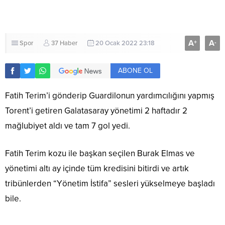
A
A
+
-
Spor
37 Haber
20 Ocak 2022 23:18
ABONE OL
Fatih Terim’i gönderip Guardilonun yardımcılığını yapmış
Torent’i getiren Galatasaray yönetimi 2 haftadır 2
mağlubiyet aldı ve tam 7 gol yedi.
Fatih Terim kozu ile başkan seçilen Burak Elmas ve
yönetimi altı ay içinde tüm kredisini bitirdi ve artık
tribünlerden “Yönetim İstifa” sesleri yükselmeye başladı
bile.