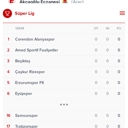
Süper Lig
TAKIM
OY
AV
PU
1
Corendon Alanyaspor
0
0
0
2
Amed Sportif Faaliyetler
0
0
0
3
Beşiktaş
0
0
0
4
Çaykur Rizespor
0
0
0
5
Erzurumspor FK
0
0
0
6
Eyüpspor
0
0
0
16
Samsunspor
0
0
0
17
Trabzonspor
0
0
0