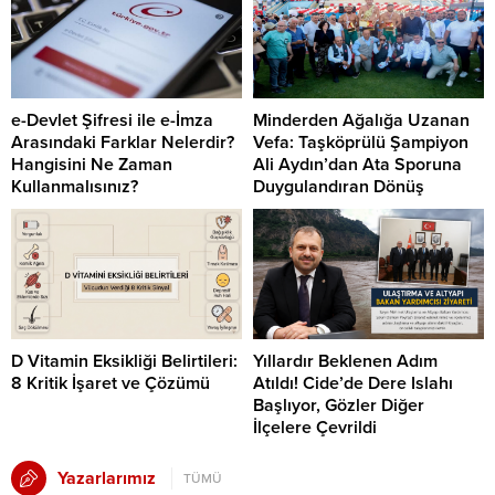
e-Devlet Şifresi ile e-İmza
Minderden Ağalığa Uzanan
Arasındaki Farklar Nelerdir?
Vefa: Taşköprülü Şampiyon
Hangisini Ne Zaman
Ali Aydın’dan Ata Sporuna
Kullanmalısınız?
Duygulandıran Dönüş
D Vitamin Eksikliği Belirtileri:
Yıllardır Beklenen Adım
8 Kritik İşaret ve Çözümü
Atıldı! Cide’de Dere Islahı
Başlıyor, Gözler Diğer
İlçelere Çevrildi
Yazarlarımız
TÜMÜ