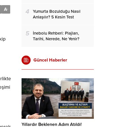
A
-
4
Yumurta Bozulduğu Nasıl
Anlaşılır? 5 Kesin Test
5
İnebolu Rehberi: Plajları,
kip
Tarihi, Nerede, Ne Yenir?
Güncel Haberler
rlikte
eşimi
Yıllardır Beklenen Adım Atıldı!
eyerek