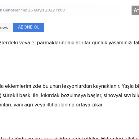
A
+
on Güncellenme: 25 Mayıs 2022 11:08
ABONE OL
dizlerdeki veya el parmaklarındaki ağrılar günlük yaşamınızı ta
kla eklemlerimizde bulunan lezyonlardan kaynaklanır. Yaşla bi
sürekli baskı ile, kıkırdak bozulmaya başlar, sinovyal sıvı bil
mları, yani ağrı veya iltihaplanma ortaya çıkar.
hastalığıdır ve her beş kişiden birini etkiler. Eklemleri etkil