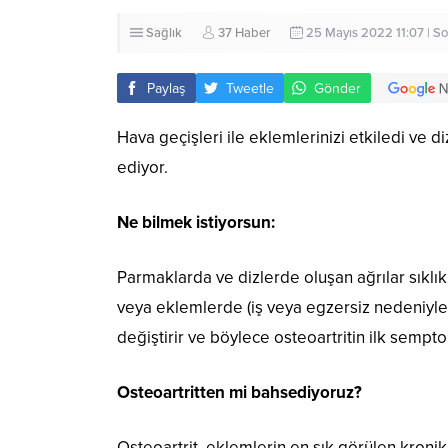
Sağlık
37 Haber
25 Mayıs 2022 11:07 | S
Paylaş
Tweetle
Gönder
Hava geçişleri ile eklemlerinizi etkiledi ve 
ediyor.
Ne bilmek istiyorsun:
Parmaklarda ve dizlerde oluşan ağrılar sıklı
veya eklemlerde (iş veya egzersiz nedeniyle) 
değiştirir ve böylece osteoartritin ilk sempto
Osteoartritten mi bahsediyoruz?
Osteoartrit, eklemlerin en sık görülen kronik 