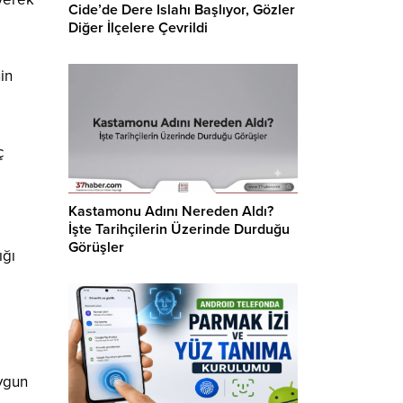
Cide’de Dere Islahı Başlıyor, Gözler
Diğer İlçelere Çevrildi
in
ç
Kastamonu Adını Nereden Aldı?
İşte Tarihçilerin Üzerinde Durduğu
Görüşler
ığı
uygun