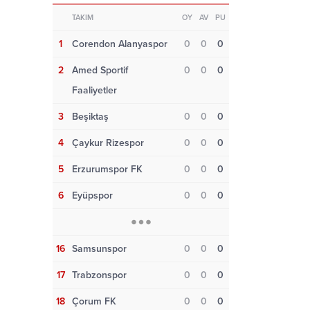
TAKIM
OY
AV
PU
1
Corendon Alanyaspor
0
0
0
2
Amed Sportif
0
0
0
Faaliyetler
3
Beşiktaş
0
0
0
4
Çaykur Rizespor
0
0
0
5
Erzurumspor FK
0
0
0
6
Eyüpspor
0
0
0
16
Samsunspor
0
0
0
17
Trabzonspor
0
0
0
18
Çorum FK
0
0
0