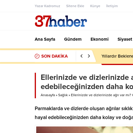
Yazar Kadromuz
Sitene Ekle
Künye
İletişim
Ana Sayfa
Gündem
Ekonomi
Siyaset
SON DAKİKA
Yıllardır Beklen
Ellerinizde ve dizlerinizd
edebileceğinizden daha ko
Anasayfa
»
Sağlık
»
Ellerinizde ve dizlerinizde ağrı var m
Parmaklarda ve dizlerde oluşan ağrılar sıkl
hayal edebileceğinizden daha kolay ve doğ