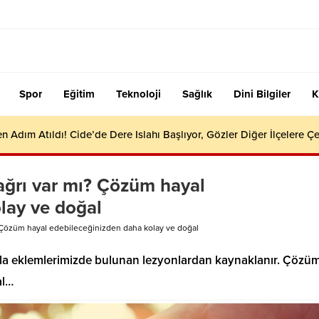
Spor
Eğitim
Teknoloji
Sağlık
Dini Bilgiler
K
en Adım Atıldı! Cide’de Dere Islahı Başlıyor, Gözler Diğer İlçelere Çe
e ağrı var mı? Çözüm hayal
lay ve doğal
ı? Çözüm hayal edebileceğinizden daha kolay ve doğal
ıkla eklemlerimizde bulunan lezyonlardan kaynaklanır. Çözü
al…