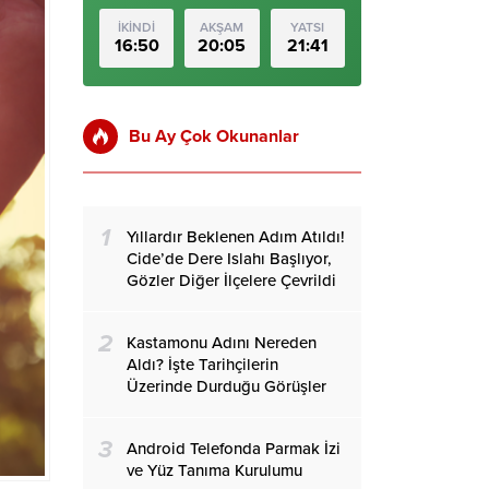
İKİNDİ
AKŞAM
YATSI
16:50
20:05
21:41
Bu Ay Çok Okunanlar
1
Yıllardır Beklenen Adım Atıldı!
Cide’de Dere Islahı Başlıyor,
Gözler Diğer İlçelere Çevrildi
2
Kastamonu Adını Nereden
Aldı? İşte Tarihçilerin
Üzerinde Durduğu Görüşler
3
Android Telefonda Parmak İzi
ve Yüz Tanıma Kurulumu