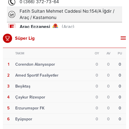
Süper Lig
TAKIM
OY
AV
PU
1
Corendon Alanyaspor
0
0
0
2
Amed Sportif Faaliyetler
0
0
0
3
Beşiktaş
0
0
0
4
Çaykur Rizespor
0
0
0
5
Erzurumspor FK
0
0
0
6
Eyüpspor
0
0
0