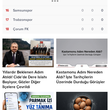
16
Samsunspor
0
0
0
17
Trabzonspor
0
0
0
18
Çorum FK
0
0
0
Yıllardır Beklenen Adım
Kastamonu Adını Nereden
Atıldı! Cide’de Dere Islahı
Aldı? İşte Tarihçilerin
Başlıyor, Gözler Diğer
Üzerinde Durduğu Görüşler
İlçelere Çevrildi