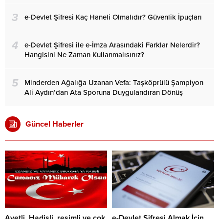
3
e-Devlet Şifresi Kaç Haneli Olmalıdır? Güvenlik İpuçları
4
e-Devlet Şifresi ile e-İmza Arasındaki Farklar Nelerdir?
Hangisini Ne Zaman Kullanmalısınız?
5
Minderden Ağalığa Uzanan Vefa: Taşköprülü Şampiyon
Ali Aydın’dan Ata Sporuna Duygulandıran Dönüş
Güncel Haberler
Ayetli, Hadisli, resimli ve çok
e-Devlet Şifresi Almak İçin