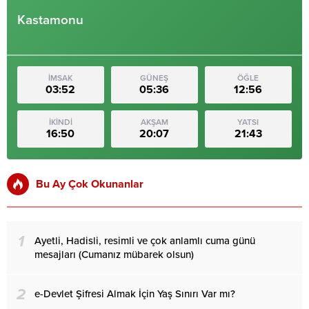
Kastamonu
İMSAK
GÜNEŞ
ÖĞLE
03:52
05:36
12:56
İKİNDİ
AKŞAM
YATSI
16:50
20:07
21:43
Bu Ay Çok Okunanlar
1
Ayetli, Hadisli, resimli ve çok anlamlı cuma günü
mesajları (Cumanız mübarek olsun)
2
e-Devlet Şifresi Almak İçin Yaş Sınırı Var mı?