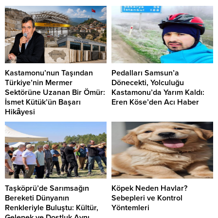
Kastamonu’nun Taşından
Pedalları Samsun’a
Türkiye’nin Mermer
Dönecekti, Yolculuğu
Sektörüne Uzanan Bir Ömür:
Kastamonu’da Yarım Kaldı:
İsmet Kütük’ün Başarı
Eren Köse’den Acı Haber
Hikâyesi
Taşköprü’de Sarımsağın
Köpek Neden Havlar?
Bereketi Dünyanın
Sebepleri ve Kontrol
Renkleriyle Buluştu: Kültür,
Yöntemleri
Gelenek ve Dostluk Aynı