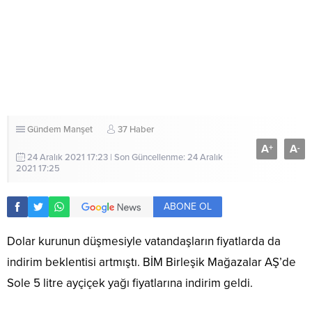
Gündem
Manşet
37 Haber
A
A
+
-
24 Aralık 2021 17:23 | Son Güncellenme: 24 Aralık
2021 17:25
ABONE OL
Dolar kurunun düşmesiyle vatandaşların fiyatlarda da
indirim beklentisi artmıştı. BİM Birleşik Mağazalar AŞ’de
Sole 5 litre ayçiçek yağı fiyatlarına indirim geldi.