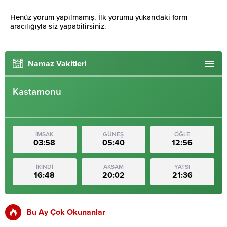
Henüz yorum yapılmamış. İlk yorumu yukarıdaki form
aracılığıyla siz yapabilirsiniz.
Namaz Vakitleri
Kastamonu
İMSAK
GÜNEŞ
ÖĞLE
03:58
05:40
12:56
İKİNDİ
AKŞAM
YATSI
16:48
20:02
21:36
Bu Ay Çok Okunanlar