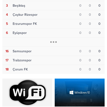
3
Beşiktaş
0
0
0
4
Çaykur Rizespor
0
0
0
5
Erzurumspor FK
0
0
0
6
Eyüpspor
0
0
0
16
Samsunspor
0
0
0
17
Trabzonspor
0
0
0
18
Çorum FK
0
0
0