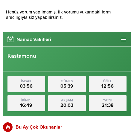
Henüz yorum yapılmamış. İlk yorumu yukarıdaki form
aracılığıyla siz yapabilirsiniz.
Namaz Vakitleri
Kastamonu
İMSAK
GÜNEŞ
ÖĞLE
03:56
05:39
12:56
İKİNDİ
AKŞAM
YATSI
16:49
20:03
21:38
Bu Ay Çok Okunanlar