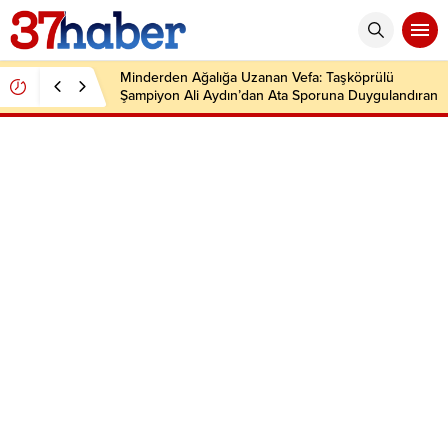
Minderden Ağalığa Uzanan Vefa: Taşköprülü
Şampiyon Ali Aydın’dan Ata Sporuna Duygulandıran
Dönüş