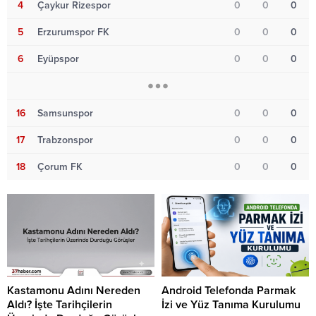
4
Çaykur Rizespor
0
0
0
5
Erzurumspor FK
0
0
0
6
Eyüpspor
0
0
0
16
Samsunspor
0
0
0
17
Trabzonspor
0
0
0
18
Çorum FK
0
0
0
Kastamonu Adını Nereden
Android Telefonda Parmak
Aldı? İşte Tarihçilerin
İzi ve Yüz Tanıma Kurulumu