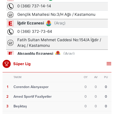
Süper Lig
TAKIM
OY
AV
PU
1
Corendon Alanyaspor
0
0
0
2
Amed Sportif Faaliyetler
0
0
0
3
Beşiktaş
0
0
0