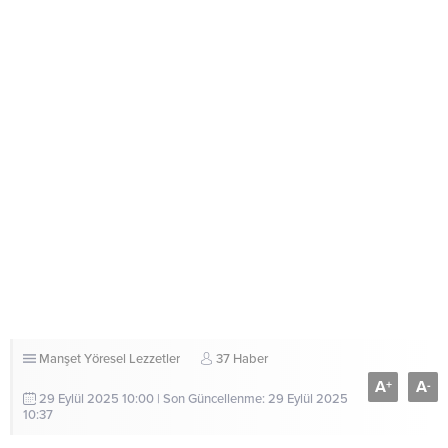
Manşet
Yöresel Lezzetler
37 Haber
A
A
+
-
29 Eylül 2025 10:00 | Son Güncellenme: 29 Eylül 2025
10:37