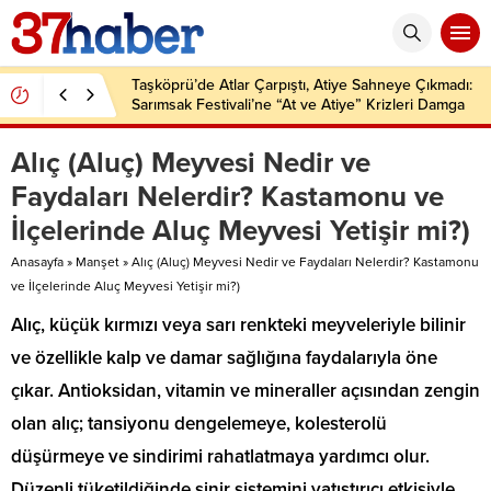
Taşköprü’de Atlar Çarpıştı, Atiye Sahneye Çıkmadı:
Sarımsak Festivali’ne “At ve Atiye” Krizleri Damga
Vurdu!
Alıç (Aluç) Meyvesi Nedir ve
Faydaları Nelerdir? Kastamonu ve
İlçelerinde Aluç Meyvesi Yetişir mi?)
Anasayfa
»
Manşet
»
Alıç (Aluç) Meyvesi Nedir ve Faydaları Nelerdir? Kastamonu
ve İlçelerinde Aluç Meyvesi Yetişir mi?)
Alıç, küçük kırmızı veya sarı renkteki meyveleriyle bilinir
ve özellikle kalp ve damar sağlığına faydalarıyla öne
çıkar. Antioksidan, vitamin ve mineraller açısından zengin
olan alıç; tansiyonu dengelemeye, kolesterolü
düşürmeye ve sindirimi rahatlatmaya yardımcı olur.
Düzenli tüketildiğinde sinir sistemini yatıştırıcı etkisiyle