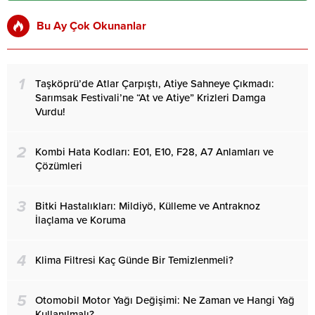
Bu Ay Çok Okunanlar
1
Taşköprü’de Atlar Çarpıştı, Atiye Sahneye Çıkmadı:
Sarımsak Festivali’ne “At ve Atiye” Krizleri Damga
Vurdu!
2
Kombi Hata Kodları: E01, E10, F28, A7 Anlamları ve
Çözümleri
3
Bitki Hastalıkları: Mildiyö, Külleme ve Antraknoz
İlaçlama ve Koruma
4
Klima Filtresi Kaç Günde Bir Temizlenmeli?
5
Otomobil Motor Yağı Değişimi: Ne Zaman ve Hangi Yağ
Kullanılmalı?