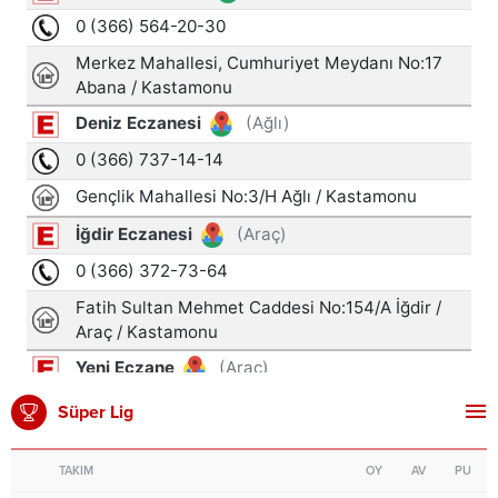
Süper Lig
TAKIM
OY
AV
PU