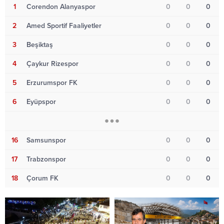
1
Corendon Alanyaspor
0
0
0
2
Amed Sportif Faaliyetler
0
0
0
3
Beşiktaş
0
0
0
4
Çaykur Rizespor
0
0
0
5
Erzurumspor FK
0
0
0
6
Eyüpspor
0
0
0
16
Samsunspor
0
0
0
17
Trabzonspor
0
0
0
18
Çorum FK
0
0
0