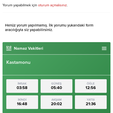
Yorum yapabilmek için
oturum açmalısınız
.
Henüz yorum yapılmamış. İlk yorumu yukarıdaki form
aracılığıyla siz yapabilirsiniz.
Namaz Vakitleri
Kastamonu
İMSAK
GÜNEŞ
ÖĞLE
03:58
05:40
12:56
İKİNDİ
AKŞAM
YATSI
16:48
20:02
21:36