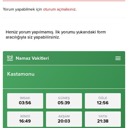
Yorum yapabilmek için
oturum açmalısınız
.
Henüz yorum yapılmamış. İlk yorumu yukarıdaki form
aracılığıyla siz yapabilirsiniz.
Namaz Vakitleri
Kastamonu
İMSAK
GÜNEŞ
ÖĞLE
03:56
05:39
12:56
İKİNDİ
AKŞAM
YATSI
16:49
20:03
21:38