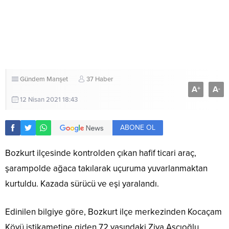
Gündem
Manşet
37 Haber
A
A
+
-
12 Nisan 2021 18:43
ABONE OL
Bozkurt ilçesinde kontrolden çıkan hafif ticari araç,
şarampolde ağaca takılarak uçuruma yuvarlanmaktan
kurtuldu. Kazada sürücü ve eşi yaralandı.
Edinilen bilgiye göre, Bozkurt ilçe merkezinden Kocaçam
Köyü istikametine giden 72 yaşındaki Ziya Aşçıoğlu