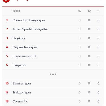
TAKIM
OY
AV
PU
1
Corendon Alanyaspor
0
0
0
2
Amed Sportif Faaliyetler
0
0
0
3
Beşiktaş
0
0
0
4
Çaykur Rizespor
0
0
0
5
Erzurumspor FK
0
0
0
6
Eyüpspor
0
0
0
16
Samsunspor
0
0
0
17
Trabzonspor
0
0
0
18
Çorum FK
0
0
0