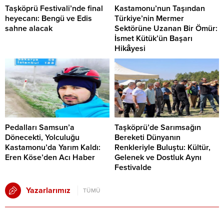
Taşköprü Festivali’nde final
Kastamonu’nun Taşından
heyecanı: Bengü ve Edis
Türkiye’nin Mermer
sahne alacak
Sektörüne Uzanan Bir Ömür:
İsmet Kütük’ün Başarı
Hikâyesi
Pedalları Samsun’a
Taşköprü’de Sarımsağın
Dönecekti, Yolculuğu
Bereketi Dünyanın
Kastamonu’da Yarım Kaldı:
Renkleriyle Buluştu: Kültür,
Eren Köse’den Acı Haber
Gelenek ve Dostluk Aynı
Festivalde
Yazarlarımız
TÜMÜ