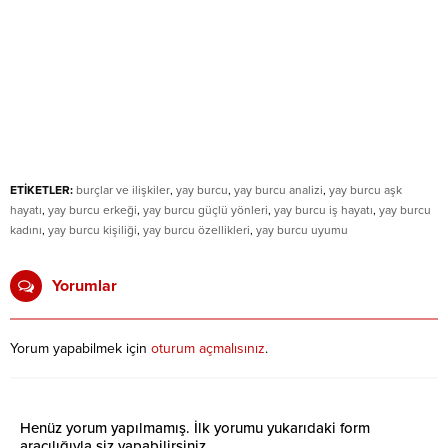
ETİKETLER:
burçlar ve ilişkiler
,
yay burcu
,
yay burcu analizi
,
yay burcu aşk
hayatı
,
yay burcu erkeği
,
yay burcu güçlü yönleri
,
yay burcu iş hayatı
,
yay burcu
kadını
,
yay burcu kişiliği
,
yay burcu özellikleri
,
yay burcu uyumu
Yorumlar
Yorum yapabilmek için
oturum açmalısınız
.
Henüz yorum yapılmamış. İlk yorumu yukarıdaki form
aracılığıyla siz yapabilirsiniz.