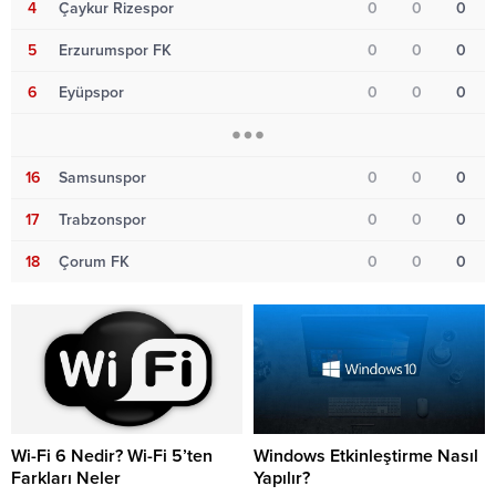
4
Çaykur Rizespor
0
0
0
5
Erzurumspor FK
0
0
0
6
Eyüpspor
0
0
0
16
Samsunspor
0
0
0
17
Trabzonspor
0
0
0
18
Çorum FK
0
0
0
Wi-Fi 6 Nedir? Wi-Fi 5’ten
Windows Etkinleştirme Nasıl
Farkları Neler
Yapılır?