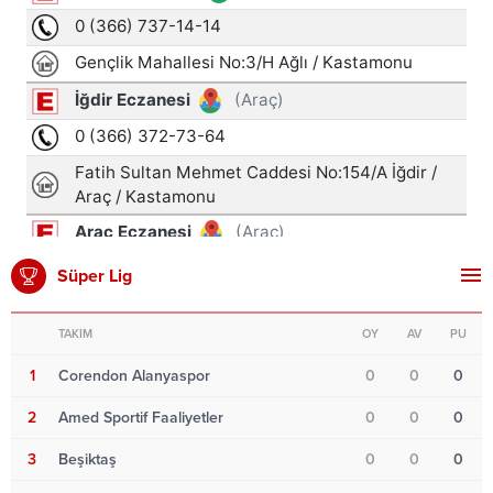
Süper Lig
TAKIM
OY
AV
PU
1
Corendon Alanyaspor
0
0
0
2
Amed Sportif Faaliyetler
0
0
0
3
Beşiktaş
0
0
0