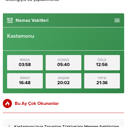
Namaz Vakitleri
Kastamonu
İMSAK
GÜNEŞ
ÖĞLE
03:58
05:40
12:56
İKİNDİ
AKŞAM
YATSI
16:48
20:02
21:36
Bu Ay Çok Okunanlar
Kastamonu’nun Taşından Türkiye’nin Mermer Sektörüne