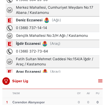
Süper Lig
TAKIM
OY
AV
PU
1
Corendon Alanyaspor
0
0
0