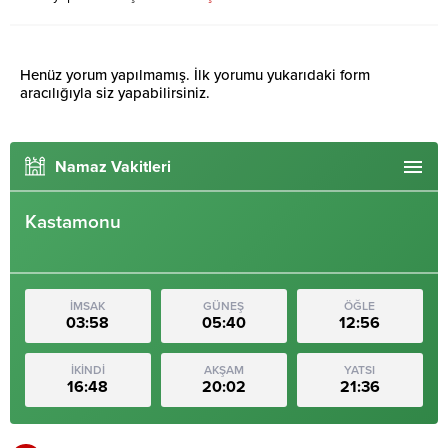
Henüz yorum yapılmamış. İlk yorumu yukarıdaki form
aracılığıyla siz yapabilirsiniz.
Namaz Vakitleri
Kastamonu
İMSAK
GÜNEŞ
ÖĞLE
03:58
05:40
12:56
İKİNDİ
AKŞAM
YATSI
16:48
20:02
21:36