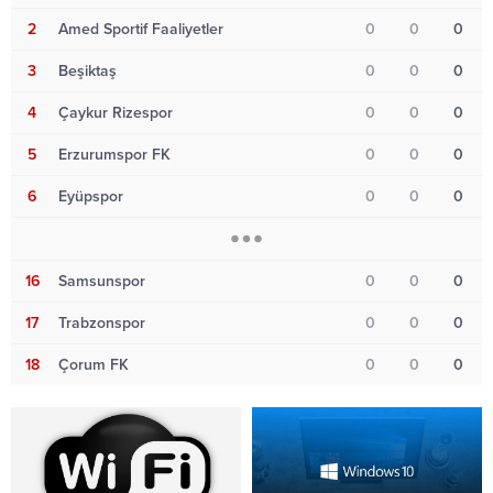
2
Amed Sportif Faaliyetler
0
0
0
3
Beşiktaş
0
0
0
4
Çaykur Rizespor
0
0
0
5
Erzurumspor FK
0
0
0
6
Eyüpspor
0
0
0
16
Samsunspor
0
0
0
17
Trabzonspor
0
0
0
18
Çorum FK
0
0
0