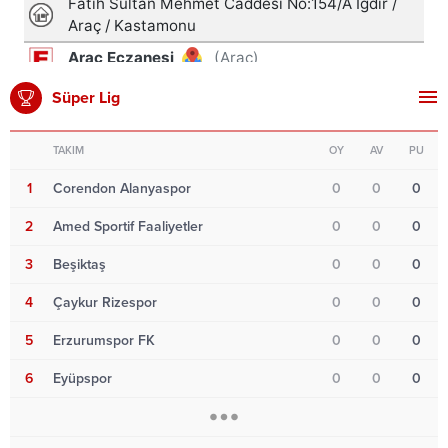
Süper Lig
TAKIM
OY
AV
PU
1
Corendon Alanyaspor
0
0
0
2
Amed Sportif Faaliyetler
0
0
0
3
Beşiktaş
0
0
0
4
Çaykur Rizespor
0
0
0
5
Erzurumspor FK
0
0
0
6
Eyüpspor
0
0
0