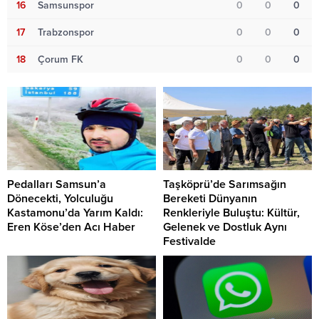
16
Samsunspor
0
0
0
17
Trabzonspor
0
0
0
18
Çorum FK
0
0
0
Pedalları Samsun’a
Taşköprü’de Sarımsağın
Dönecekti, Yolculuğu
Bereketi Dünyanın
Kastamonu’da Yarım Kaldı:
Renkleriyle Buluştu: Kültür,
Eren Köse’den Acı Haber
Gelenek ve Dostluk Aynı
Festivalde