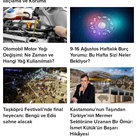
İlaçlama ve Koruma
Otomobil Motor Yağı
9-16 Ağustos Haftalık Burç
Değişimi: Ne Zaman ve
Yorumu: Bu Hafta Sizi Neler
Hangi Yağ Kullanılmalı?
Bekliyor?
Taşköprü Festivali’nde final
Kastamonu’nun Taşından
heyecanı: Bengü ve Edis
Türkiye’nin Mermer
sahne alacak
Sektörüne Uzanan Bir Ömür:
İsmet Kütük’ün Başarı
Hikâyesi