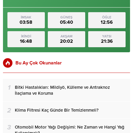
İMSAK
GÜNEŞ
ÖĞLE
03:58
05:40
12:56
İKİNDİ
AKŞAM
YATSI
16:48
20:02
21:36
Bu Ay Çok Okunanlar
1
Bitki Hastalıkları: Mildiyö, Külleme ve Antraknoz
İlaçlama ve Koruma
2
Klima Filtresi Kaç Günde Bir Temizlenmeli?
3
Otomobil Motor Yağı Değişimi: Ne Zaman ve Hangi Yağ