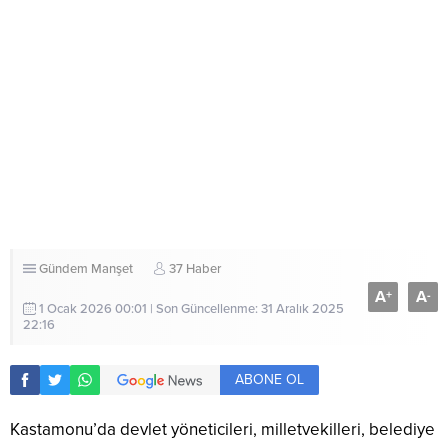
Gündem
Manşet
37 Haber
A
A
+
-
1 Ocak 2026 00:01 | Son Güncellenme: 31 Aralık 2025
22:16
ABONE OL
Kastamonu’da devlet yöneticileri, milletvekilleri, belediye