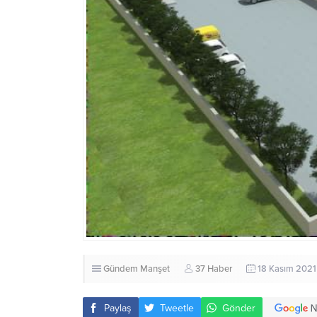
Gündem
Manşet
37 Haber
18 Kasım 2021 
Paylaş
Tweetle
Gönder