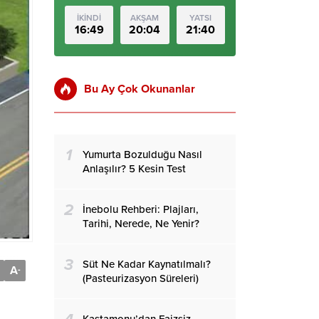
İKİNDİ
AKŞAM
YATSI
16:49
20:04
21:40
Bu Ay Çok Okunanlar
1
Yumurta Bozulduğu Nasıl
Anlaşılır? 5 Kesin Test
2
İnebolu Rehberi: Plajları,
Tarihi, Nerede, Ne Yenir?
3
Süt Ne Kadar Kaynatılmalı?
A
-
(Pasteurizasyon Süreleri)