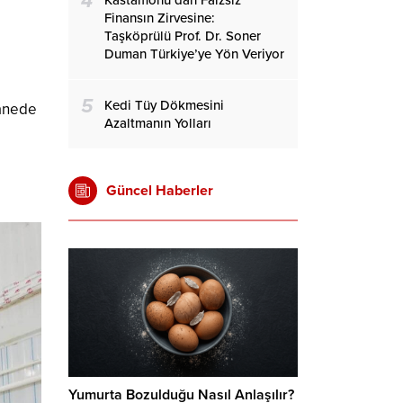
4
Kastamonu’dan Faizsiz
Finansın Zirvesine:
Taşköprülü Prof. Dr. Soner
Duman Türkiye’ye Yön Veriyor
5
Kedi Tüy Dökmesini
hanede
Azaltmanın Yolları
Güncel Haberler
Yumurta Bozulduğu Nasıl Anlaşılır?