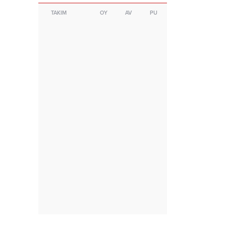
TAKIM
OY
AV
PU