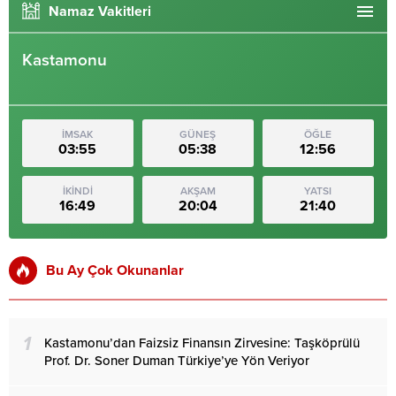
Namaz Vakitleri
Kastamonu
İMSAK
GÜNEŞ
ÖĞLE
03:55
05:38
12:56
İKİNDİ
AKŞAM
YATSI
16:49
20:04
21:40
Bu Ay Çok Okunanlar
1
Kastamonu’dan Faizsiz Finansın Zirvesine: Taşköprülü
Prof. Dr. Soner Duman Türkiye’ye Yön Veriyor