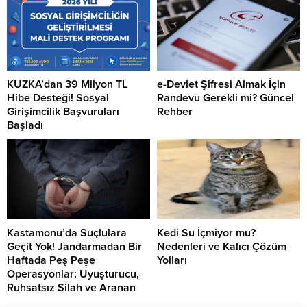
KUZKA’dan 39 Milyon TL
e-Devlet Şifresi Almak İçin
Hibe Desteği! Sosyal
Randevu Gerekli mi? Güncel
Girişimcilik Başvuruları
Rehber
Başladı
Kastamonu’da Suçlulara
Kedi Su İçmiyor mu?
Geçit Yok! Jandarmadan Bir
Nedenleri ve Kalıcı Çözüm
Haftada Peş Peşe
Yolları
Operasyonlar: Uyuşturucu,
Ruhsatsız Silah ve Aranan
Şahıslara Büyük Darbe