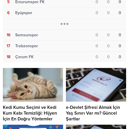
5
Erzurumspor FK
0
0
0
6
Eyüpspor
0
0
0
16
Samsunspor
0
0
0
17
Trabzonspor
0
0
0
18
Çorum FK
0
0
0
Kedi Kumu Seçimi ve Kedi
e-Devlet Şifresi Almak İçin
Kum Kabı Temizliği: Hijyen
Yaş Sınırı Var mı? Güncel
İçin En Doğru Yöntemler
Şartlar