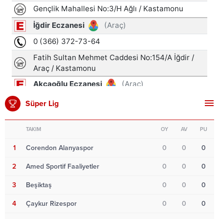
Süper Lig
TAKIM
OY
AV
PU
1
Corendon Alanyaspor
0
0
0
2
Amed Sportif Faaliyetler
0
0
0
3
Beşiktaş
0
0
0
4
Çaykur Rizespor
0
0
0