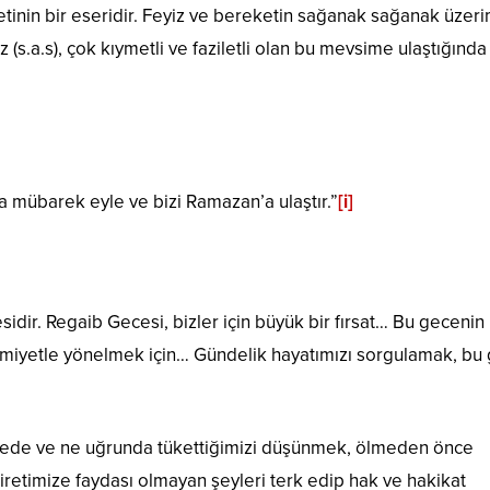
metinin bir eseridir. Feyiz ve bereketin sağanak sağanak üzer
(s.a.s), çok kıymetli ve faziletli olan bu mevsime ulaştığında
a mübarek eyle ve bizi Ramazan’a ulaştır.”
[i]
dir. Regaib Gecesi, bizler için büyük bir fırsat… Bu gecenin 
limiyetle yönelmek için… Gündelik hayatımızı sorgulamak, bu 
ede ve ne uğrunda tükettiğimizi düşünmek, ölmeden önce
etimize faydası olmayan şeyleri terk edip hak ve hakikat