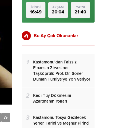
İKİNDİ
AKŞAM
YATSI
16:49
20:04
21:40
Bu Ay Çok Okunanlar
1
Kastamonu’dan Faizsiz
Finansın Zirvesine:
Taşköprülü Prof. Dr. Soner
Duman Türkiye’ye Yön Veriyor
2
Kedi Tüy Dökmesini
Azaltmanın Yolları
3
A
Kastamonu Tosya Gezilecek
-
Yerler, Tarihi ve Meşhur Pirinci