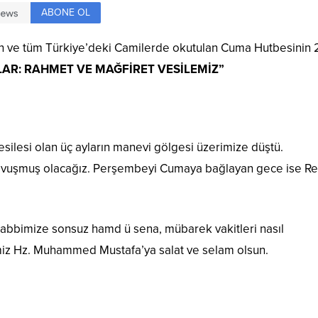
ABONE OL
anan ve tüm Türkiye’deki Camilerde okutulan Cuma Hutbesinin 
LAR: RAHMET VE MAĞFİRET VESİLEMİZ”
ilesi olan üç ayların manevi gölgesi üzerimize düştü.
vuşmuş olacağız. Perşembeyi Cumaya bağlayan gece ise Re
Rabbimize sonsuz hamd ü sena, mübarek vakitleri nasıl
z Hz. Muhammed Mustafa’ya salat ve selam olsun.