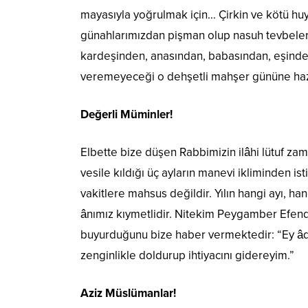
mayasıyla yoğrulmak için… Çirkin ve kötü huy
günahlarımızdan pişman olup nasuh tevbeler
kardeşinden, anasından, babasından, eşinde
veremeyeceği o dehşetli mahşer gününe haz
Değerli Müminler!
Elbette bize düşen Rabbimizin ilâhi lütuf zam
vesile kıldığı üç ayların manevi ikliminden is
vakitlere mahsus değildir. Yılın hangi ayı, han
ânımız kıymetlidir. Nitekim Peygamber Efendimi
buyurduğunu bize haber vermektedir: “Ey â
zenginlikle doldurup ihtiyacını gidereyim.”
Aziz Müslümanlar!