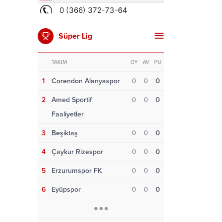
Süper Lig
TAKIM
OY
AV
PU
1
Corendon Alanyaspor
0
0
0
2
Amed Sportif
0
0
0
Faaliyetler
3
Beşiktaş
0
0
0
4
Çaykur Rizespor
0
0
0
5
Erzurumspor FK
0
0
0
6
Eyüpspor
0
0
0