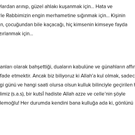
lardan arınıp, güzel ahlakı kuşanmak için… Hata ve
le Rabbimizin engin merhametine sığınmak için… Kişinin
n, çocuğundan bile kaçacağı, hiç kimsenin kimseye fayda
ırlanmak için…
anları olarak bahşettiği, duaların kabulüne ve günahların affı
tifade etmektir. Ancak biz biliyoruz ki Allah’a kul olmak, sadec
gi günü ve hangi saati olursa olsun kulluk bilinciyle geçirilen 
z (s.a.s), bir kutsî hadiste Allah azze ve celle’nin şöyle
demoğlu! Her durumda kendini bana kulluğa ada ki, gönlünü