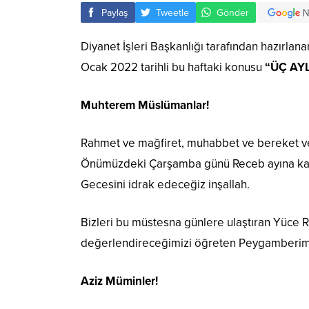
Paylaş
Tweetle
Gönder
Diyanet İşleri Başkanlığı tarafından hazırl
Ocak 2022 tarihli bu haftaki konusu
“ÜÇ AY
Muhterem Müslümanlar!
Rahmet ve mağfiret, muhabbet ve bereket ves
Önümüzdeki Çarşamba günü Receb ayına ka
Gecesini idrak edeceğiz inşallah.
Bizleri bu müstesna günlere ulaştıran Yüce 
değerlendireceğimizi öğreten Peygamberimi
Aziz Müminler!