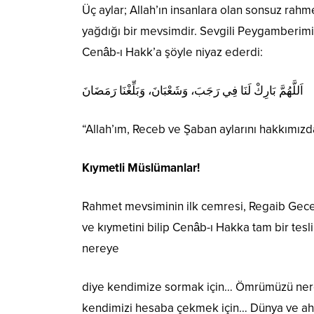
Üç aylar; Allah’ın insanlara olan sonsuz rah
yağdığı bir mevsimdir. Sevgili Peygamberimiz 
Cenâb-ı Hakk’a şöyle niyaz ederdi:
اَللَّهُمَّ بَارِكْ لَنَا فِي رَجَبَ، وَشَعْبَانَ، وَبَلِّغْنَا رَمَضَانَ
“Allah’ım, Receb ve Şaban aylarını hakkımızd
Kıymetli Müslümanlar!
Rahmet mevsiminin ilk cemresi, Regaib Gecesi
ve kıymetini bilip Cenâb-ı Hakka tam bir tes
nereye
diye kendimize sormak için… Ömrümüzü ner
kendimizi hesaba çekmek için… Dünya ve ahir