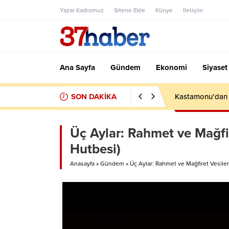
Yazar Kadromuz
Sitene Ekle
Künye
İletişim
Ana Sayfa
Gündem
Ekonomi
Siyaset
SON DAKİKA
Kastamonu’dan F
Üç Aylar: Rahmet ve Mağfi
Hutbesi)
Anasayfa
»
Gündem
»
Üç Aylar: Rahmet ve Mağfiret Vesile