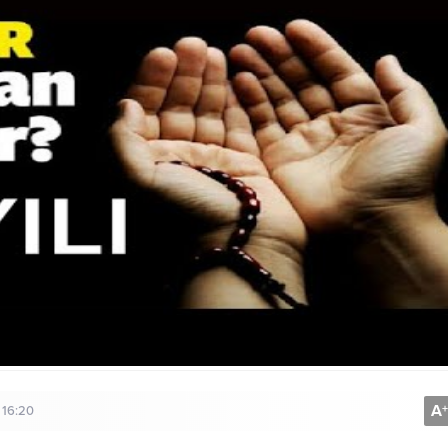
A
+
 16:20