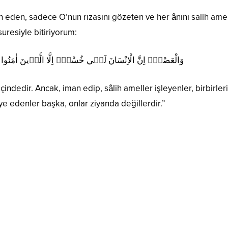
 eden, sadece O’nun rızasını gözeten ve her ânını salih amel
uresiyle bitiriyorum:
وَالْعَصْرِۙ اِنَّ الْاِنْسَانَ لَف۪ي خُسْرٍۙ اِلَّا الَّذ۪ينَ اٰمَنُوا وَعَ
indedir. Ancak, iman edip, sâlih ameller işleyenler, birbirler
iye edenler başka, onlar ziyanda değillerdir.”