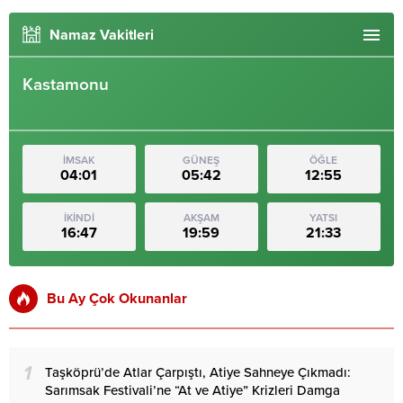
Namaz Vakitleri
Kastamonu
İMSAK
GÜNEŞ
ÖĞLE
04:01
05:42
12:55
İKİNDİ
AKŞAM
YATSI
16:47
19:59
21:33
Bu Ay Çok Okunanlar
1
Taşköprü’de Atlar Çarpıştı, Atiye Sahneye Çıkmadı:
Sarımsak Festivali’ne “At ve Atiye” Krizleri Damga