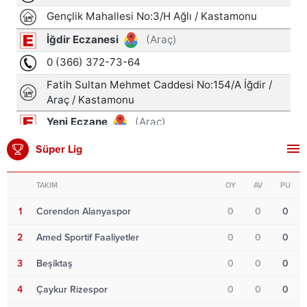
Süper Lig
TAKIM
OY
AV
PU
1
Corendon Alanyaspor
0
0
0
2
Amed Sportif Faaliyetler
0
0
0
3
Beşiktaş
0
0
0
4
Çaykur Rizespor
0
0
0