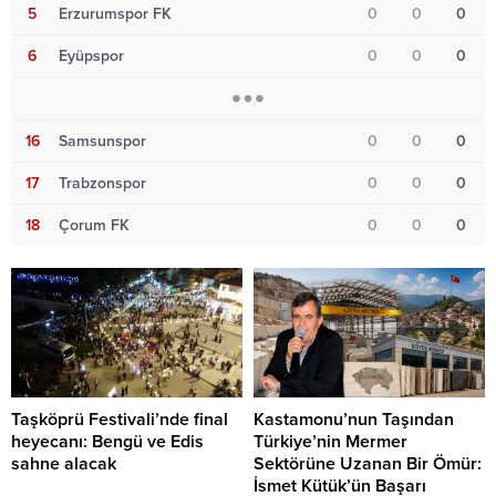
5
Erzurumspor FK
0
0
0
6
Eyüpspor
0
0
0
16
Samsunspor
0
0
0
17
Trabzonspor
0
0
0
18
Çorum FK
0
0
0
Taşköprü Festivali’nde final
Kastamonu’nun Taşından
heyecanı: Bengü ve Edis
Türkiye’nin Mermer
sahne alacak
Sektörüne Uzanan Bir Ömür:
İsmet Kütük’ün Başarı